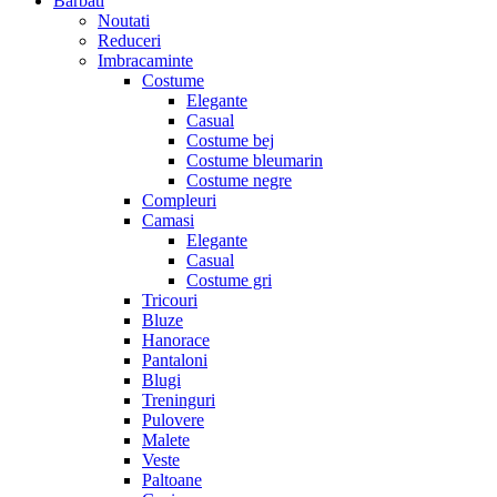
Barbati
Noutati
Reduceri
Imbracaminte
Costume
Elegante
Casual
Costume bej
Costume bleumarin
Costume negre
Compleuri
Camasi
Elegante
Casual
Costume gri
Tricouri
Bluze
Hanorace
Pantaloni
Blugi
Treninguri
Pulovere
Malete
Veste
Paltoane