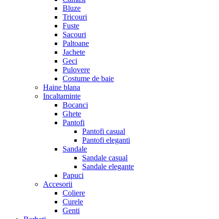
Bluze
Tricouri
Fuste
Sacouri
Paltoane
Jachete
Geci
Pulovere
Costume de baie
Haine blana
Incaltaminte
Bocanci
Ghete
Pantofi
Pantofi casual
Pantofi eleganti
Sandale
Sandale casual
Sandale elegante
Papuci
Accesorii
Coliere
Curele
Genti