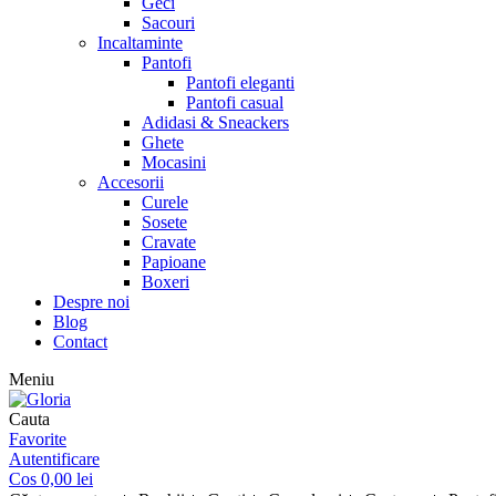
Geci
Sacouri
Incaltaminte
Pantofi
Pantofi eleganti
Pantofi casual
Adidasi & Sneackers
Ghete
Mocasini
Accesorii
Curele
Sosete
Cravate
Papioane
Boxeri
Despre noi
Blog
Contact
Meniu
Cauta
Favorite
Autentificare
Cos
0,00
lei