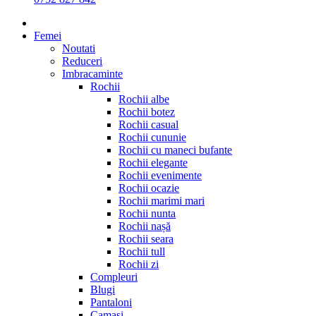
Femei
Noutati
Reduceri
Imbracaminte
Rochii
Rochii albe
Rochii botez
Rochii casual
Rochii cununie
Rochii cu maneci bufante
Rochii elegante
Rochii evenimente
Rochii ocazie
Rochii marimi mari
Rochii nunta
Rochii nașă
Rochii seara
Rochii tull
Rochii zi
Compleuri
Blugi
Pantaloni
Camasi