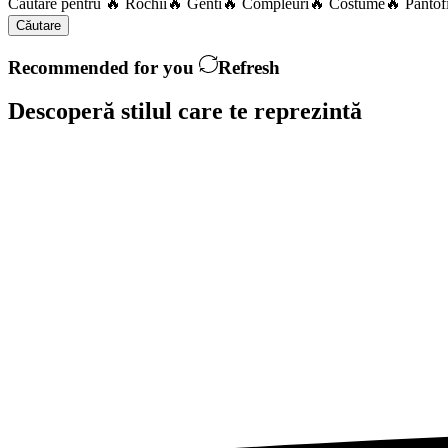
Căutare pentru
🔥 Rochii
🔥 Genti
🔥 Compleuri
🔥 Costume
🔥 Pantof
Căutare
Recommended for you
Refresh
Descoperă stilul care te
reprezintă