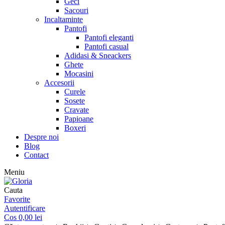
Geci
Sacouri
Incaltaminte
Pantofi
Pantofi eleganti
Pantofi casual
Adidasi & Sneackers
Ghete
Mocasini
Accesorii
Curele
Sosete
Cravate
Papioane
Boxeri
Despre noi
Blog
Contact
Meniu
Cauta
Favorite
Autentificare
Cos
0,00
lei