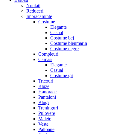
Barbati
Noutati
Reduceri
Imbracaminte
Costume
Elegante
Casual
Costume bej
Costume bleumarin
Costume negre
Compleuri
Camasi
Elegante
Casual
Costume gri
Tricouri
Bluze
Hanorace
Pantaloni
Blugi
Treninguri
Pulovere
Malete
Veste
Paltoane