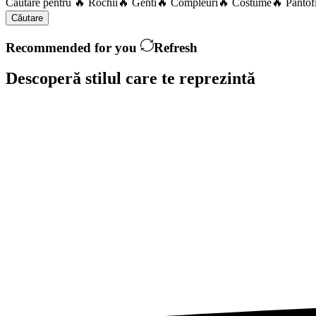
Căutare pentru
🔥 Rochii
🔥 Genti
🔥 Compleuri
🔥 Costume
🔥 Pantof
Căutare
Recommended for you
Refresh
Descoperă stilul care te
reprezintă