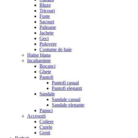
Bluze
Tricouri
Fuste
Sacouri
Paltoane
Jachete
Geci
Pulovere
Costume de baie
Haine blana
Incaltaminte
Bocanci
Ghete
Pantofi
Pantofi casual
Pantofi eleganti
Sandale
Sandale casual
Sandale elegante
Papuci
Accesorii
Coliere
Curele
Genti