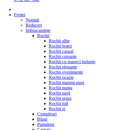
Femei
Noutati
Reduceri
Imbracaminte
Rochii
Rochii albe
Rochii botez
Rochii casual
Rochii cununie
Rochii cu maneci bufante
Rochii elegante
Rochii evenimente
Rochii ocazie
Rochii marimi mari
Rochii nunta
Rochii nașă
Rochii seara
Rochii tull
Rochii zi
Compleuri
Blugi
Pantaloni
Camasi