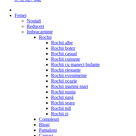
Femei
Noutati
Reduceri
Imbracaminte
Rochii
Rochii albe
Rochii botez
Rochii casual
Rochii cununie
Rochii cu maneci bufante
Rochii elegante
Rochii evenimente
Rochii ocazie
Rochii marimi mari
Rochii nunta
Rochii nașă
Rochii seara
Rochii tull
Rochii zi
Compleuri
Blugi
Pantaloni
Camasi