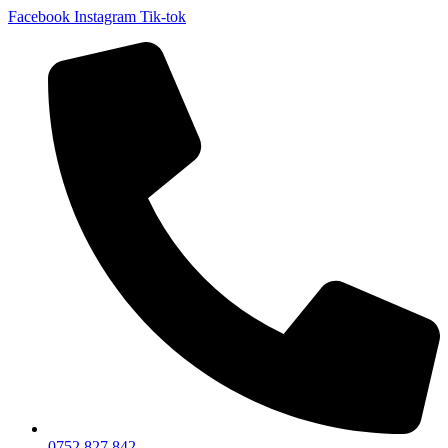
Facebook
Instagram
Tik-tok
0752 827 842