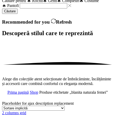
Căutare pentru
🔥 Rochii
🔥 Genti
🔥 Compleuri
🔥 Costume
🔥 Pantofi
Căutare
Recommended for you
Refresh
Descoperă stilul care te
reprezintă
Alege din colecțiile atent selecționate de îmbrăcăminte, încălțăminte
și accesorii care combină confortul cu eleganța modernă.
Prima pagină
Shop
Produse etichetate „blanita naturala femei”
Placeholder for ajax description replacement
2 columns grid