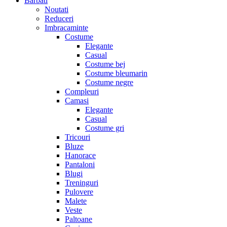
Barbati
Noutati
Reduceri
Imbracaminte
Costume
Elegante
Casual
Costume bej
Costume bleumarin
Costume negre
Compleuri
Camasi
Elegante
Casual
Costume gri
Tricouri
Bluze
Hanorace
Pantaloni
Blugi
Treninguri
Pulovere
Malete
Veste
Paltoane