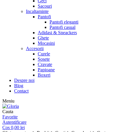
Geci
Sacouri
Incaltaminte
Pantofi
Pantofi eleganti
Pantofi casual
Adidasi & Sneackers
Ghete
Mocasini
Accesorii
Curele
Sosete
Cravate
Papioane
Boxeri
Despre noi
Blog
Contact
Meniu
Cauta
Favorite
Autentificare
Cos
0,00
lei