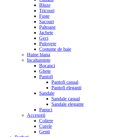
Bluze
Tricouri
Fuste
Sacouri
Paltoane
Jachete
Geci
Pulovere
Costume de baie
Haine blana
Incaltaminte
Bocanci
Ghete
Pantofi
Pantofi casual
Pantofi eleganti
Sandale
Sandale casual
Sandale elegante
Papuci
Accesorii
Coliere
Curele
Genti