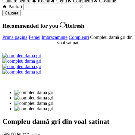
Căutare pentru
🔥 Rochii
🔥 Genti
🔥 Compleuri
🔥 Costume
🔥 Pantofi
Căutare
Recommended for you
Refresh
Prima pagină
Femei
Imbracaminte
Compleuri
Compleu damă gri din
voal satinat
Compleu damă gri din voal satinat
699,00
lei
TVA inclus