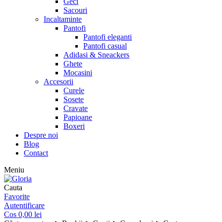
Geci
Sacouri
Incaltaminte
Pantofi
Pantofi eleganti
Pantofi casual
Adidasi & Sneackers
Ghete
Mocasini
Accesorii
Curele
Sosete
Cravate
Papioane
Boxeri
Despre noi
Blog
Contact
Meniu
Cauta
Favorite
Autentificare
Cos
0,00
lei