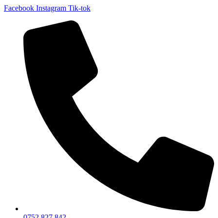
Facebook
Instagram
Tik-tok
0752 827 842