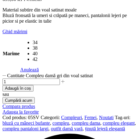
Material subtire din voal satinat moale
Bluză fronsată la umeri si crăpată pe maneci, pantalonii lejeri pe
picior si pe elastic in talie
Ghid mărimi
34
38
Marime
40
42
Anulează
Cantitate Compleu damă gri din voal satinat
Adaugă în coș
sau
Cumpără acum
Compara produs
Adauga la favorite
Cod produs:
05SV
Categorii:
Compleuri
,
Femei
,
Noutati
Tag-uri:
bluză cu mâneci bufante
,
compleu
,
compleu dama
,
compleu elegant
,
compleu pantaloni largi
,
outfit damă vară
,
ținută lejeră elegantă