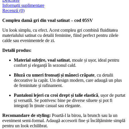
Descriere
Informații suplimentare
Recenzii (0)
Compleu damă gri din voal satinat – cod 05SV
Un look simplu, cu efect. Acest compleu gri combină fluiditatea
materialului satinat cu detalii feminine, fiind perfect pentru zilele
calde sau evenimentele de zi.
Detalii produs:
Material subțire, voal satinat
, moale și ușor, ideal pentru
confort și eleganță în sezonul cald.
Bluză cu umeri fronsați și mâneci crăpate
, cu detalii
decorative la capăt. Un design modern, care adaugă un plus
de feminitate și rafinament.
Pantaloni lejeri cu croi drept și talie elastică
, ușor de purtat
și versatili. Se potrivesc bine pe diverse siluete și pot fi
integrați în ținute casual sau elegante.
Recomandare de styling:
Poartă-l la birou, la brunch sau la un
eveniment semi-formal. Adaugă accesorii fine și încălțăminte simplă
pentru un look echilibrat.