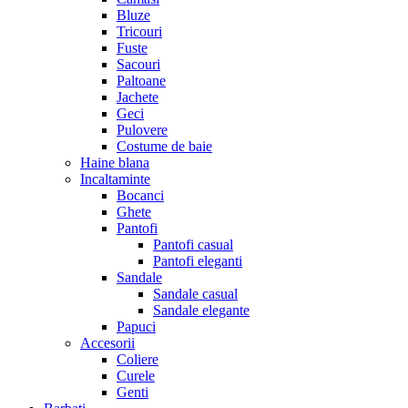
Bluze
Tricouri
Fuste
Sacouri
Paltoane
Jachete
Geci
Pulovere
Costume de baie
Haine blana
Incaltaminte
Bocanci
Ghete
Pantofi
Pantofi casual
Pantofi eleganti
Sandale
Sandale casual
Sandale elegante
Papuci
Accesorii
Coliere
Curele
Genti