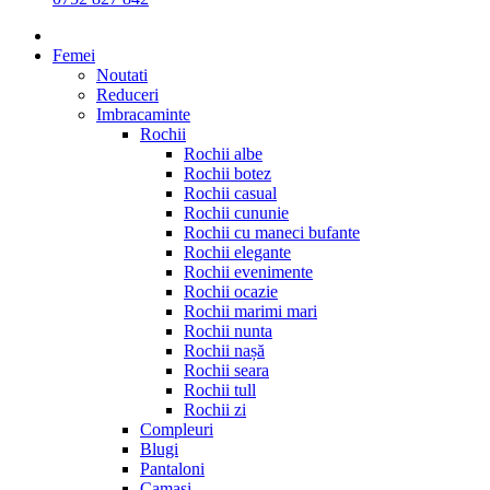
Femei
Noutati
Reduceri
Imbracaminte
Rochii
Rochii albe
Rochii botez
Rochii casual
Rochii cununie
Rochii cu maneci bufante
Rochii elegante
Rochii evenimente
Rochii ocazie
Rochii marimi mari
Rochii nunta
Rochii nașă
Rochii seara
Rochii tull
Rochii zi
Compleuri
Blugi
Pantaloni
Camasi