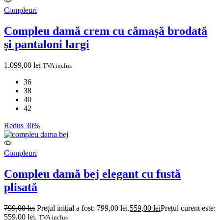
Compleuri
Compleu damă crem cu cămașă brodată
și pantaloni largi
1.099,00
lei
TVA inclus
36
38
40
42
Redus 30%
Compleuri
Compleu damă bej elegant cu fustă
plisată
799,00
lei
Prețul inițial a fost: 799,00 lei.
559,00
lei
Prețul curent este:
559,00 lei.
TVA inclus