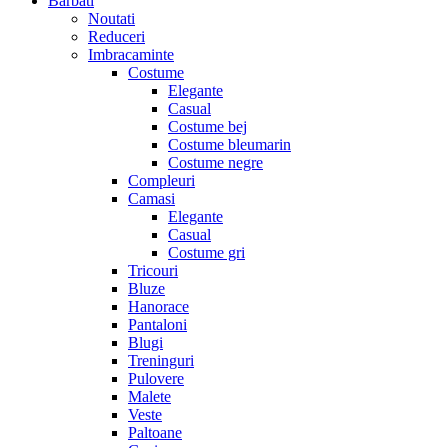
Barbati
Noutati
Reduceri
Imbracaminte
Costume
Elegante
Casual
Costume bej
Costume bleumarin
Costume negre
Compleuri
Camasi
Elegante
Casual
Costume gri
Tricouri
Bluze
Hanorace
Pantaloni
Blugi
Treninguri
Pulovere
Malete
Veste
Paltoane