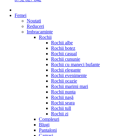
Femei
Noutati
Reduceri
Imbracaminte
Rochii
Rochii albe
Rochii botez
Rochii casual
Rochii cununie
Rochii cu maneci bufante
Rochii elegante
Rochii evenimente
Rochii ocazie
Rochii marimi mari
Rochii nunta
Rochii nașă
Rochii seara
Rochii tull
Rochii zi
Compleuri
Blugi
Pantaloni
Camasi