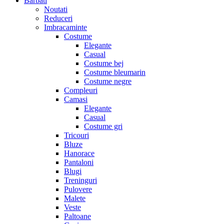
Barbati
Noutati
Reduceri
Imbracaminte
Costume
Elegante
Casual
Costume bej
Costume bleumarin
Costume negre
Compleuri
Camasi
Elegante
Casual
Costume gri
Tricouri
Bluze
Hanorace
Pantaloni
Blugi
Treninguri
Pulovere
Malete
Veste
Paltoane