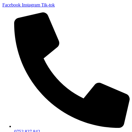
Facebook
Instagram
Tik-tok
0752 827 842