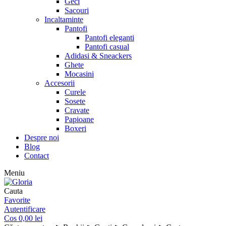
Geci
Sacouri
Incaltaminte
Pantofi
Pantofi eleganti
Pantofi casual
Adidasi & Sneackers
Ghete
Mocasini
Accesorii
Curele
Sosete
Cravate
Papioane
Boxeri
Despre noi
Blog
Contact
Meniu
Cauta
Favorite
Autentificare
Cos
0,00
lei