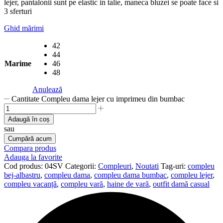
lejer, pantalonii sunt pe elastic in talie, maneca bluzei se poate face si
3 sferturi
Ghid mărimi
42
44
Marime
46
48
Anulează
Cantitate Compleu dama lejer cu imprimeu din bumbac
Adaugă în coș
sau
Cumpără acum
Compara produs
Adauga la favorite
Cod produs:
04SV
Categorii:
Compleuri
,
Noutati
Tag-uri:
compleu
bej-albastru
,
compleu dama
,
compleu dama bumbac
,
compleu lejer
,
compleu vacanță
,
compleu vară
,
haine de vară
,
outfit damă casual