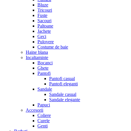
Bluze
Tricouri
Fuste
Sacouri
Paltoane
Jachete
Geci
Pulovere
Costume de baie
Haine blana
Incaltaminte
Bocanci
Ghete
Pantofi
Pantofi casual
Pantofi eleganti
Sandale
Sandale casual
Sandale elegante
Papuci
Accesorii
Coliere
Curele
Genti