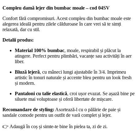
Compleu damă lejer din bumbac moale – cod 04SV
Confort fără compromisuri. Acest compleu din bumbac moale este
alegerea ideală pentru zilele călduroase în care vrei să te simți
relaxată, dar cu stil.
Detalii produs:
Material 100% bumbac
, moale, respirabil și plăcut la
atingere. Perfect pentru plimbări, vacanțe sau activități în aer
liber.
Bluză lejeră
, cu mâneci lungi ajustabile în 3/4. Imprimeu
artistic în tonuri naturale și accente bleu pentru un look fresh
și modern.
Pantaloni cu talie elastică
, croi ușor evazat. Se așază bine pe
siluete mai voluptoase și oferă libertate de mișcare.
Recomandare de styling:
Asortează-l cu o pălărie de paie și
sandale comode pentru un outfit de vară complet și lejer.
👉 Adaugă în coș și simte-te bine în pielea ta, zi de zi.