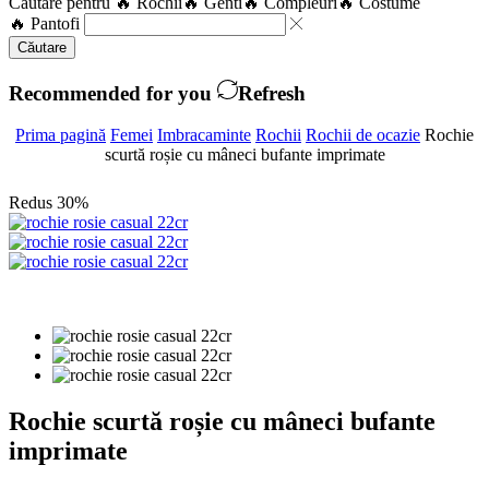
Căutare pentru
🔥 Rochii
🔥 Genti
🔥 Compleuri
🔥 Costume
🔥 Pantofi
Căutare
Recommended for you
Refresh
Prima pagină
Femei
Imbracaminte
Rochii
Rochii de ocazie
Rochie
scurtă roșie cu mâneci bufante imprimate
Redus 30%
Rochie scurtă roșie cu mâneci bufante
imprimate