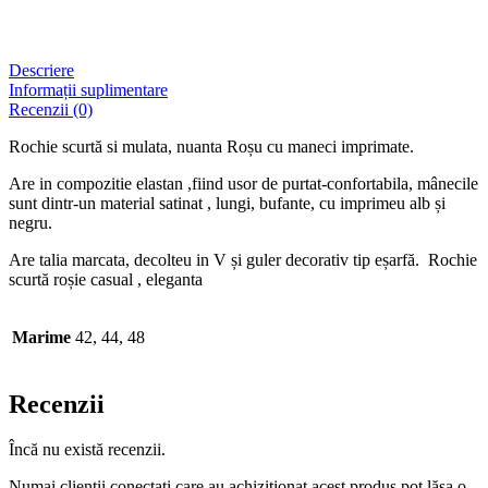
Descriere
Informații suplimentare
Recenzii (0)
Rochie scurtă si mulata, nuanta Roșu cu maneci imprimate.
Are in compozitie elastan ,fiind usor de purtat-confortabila, mânecile
sunt dintr-un material satinat , lungi, bufante, cu imprimeu alb și
negru.
Are talia marcata, decolteu in V și guler decorativ tip eșarfă. Rochie
scurtă roșie casual , eleganta
Marime
42, 44, 48
Recenzii
Încă nu există recenzii.
Numai clienții conectați care au achiziționat acest produs pot lăsa o