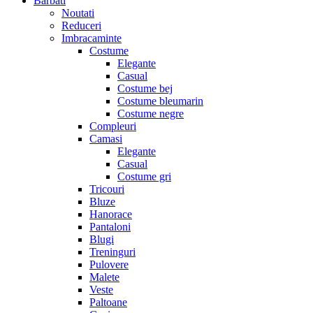
Barbati
Noutati
Reduceri
Imbracaminte
Costume
Elegante
Casual
Costume bej
Costume bleumarin
Costume negre
Compleuri
Camasi
Elegante
Casual
Costume gri
Tricouri
Bluze
Hanorace
Pantaloni
Blugi
Treninguri
Pulovere
Malete
Veste
Paltoane