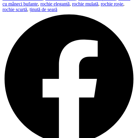
cu mâneci bufante
,
rochie elegantă
,
rochie mulată
,
rochie roșie
,
rochie scurtă
,
ținută de seară