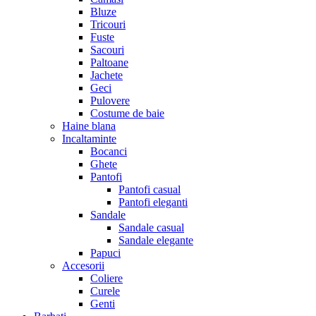
Bluze
Tricouri
Fuste
Sacouri
Paltoane
Jachete
Geci
Pulovere
Costume de baie
Haine blana
Incaltaminte
Bocanci
Ghete
Pantofi
Pantofi casual
Pantofi eleganti
Sandale
Sandale casual
Sandale elegante
Papuci
Accesorii
Coliere
Curele
Genti