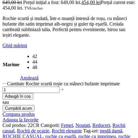
649,00
lei
Prețul inițial a fost: 649,00 lei.
454,00
lei
Prețul curent este:
454,00 lei.
TVA inclus
Rochie scurtă și mulată, într-o nuanță intensă de roșu, cu mâneci
bufante din satin imprimat alb-negru și guler tip eșarfă. Croiala
cambrată subliniază talia. Perfectă pentru evenimente, birou sau
ieșiri elegante.
Ghid mărimi
42
44
Marime
48
Anulează
Cantitate Rochie scurtă roșie cu mâneci bufante imprimate
Adaugă în coș
sau
Cumpără acum
Compara produs
Adauga la favorite
Cod produs:
22CR
Categorii:
Femei
,
Noutati
,
Reduceri
,
Rochii
casual
,
Rochii de ocazie
,
Rochii elegante
Tag-uri:
modă damă
,
ROCHIE CASUAL
,
rochie cu eșarfă
,
rochie cu imprimeu
,
rochie