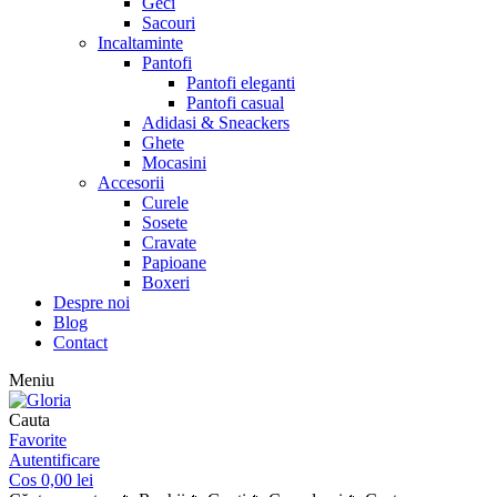
Geci
Sacouri
Incaltaminte
Pantofi
Pantofi eleganti
Pantofi casual
Adidasi & Sneackers
Ghete
Mocasini
Accesorii
Curele
Sosete
Cravate
Papioane
Boxeri
Despre noi
Blog
Contact
Meniu
Cauta
Favorite
Autentificare
Cos
0,00
lei