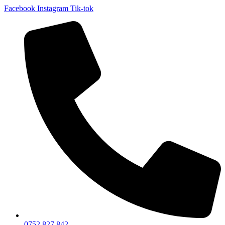
Facebook
Instagram
Tik-tok
0752 827 842