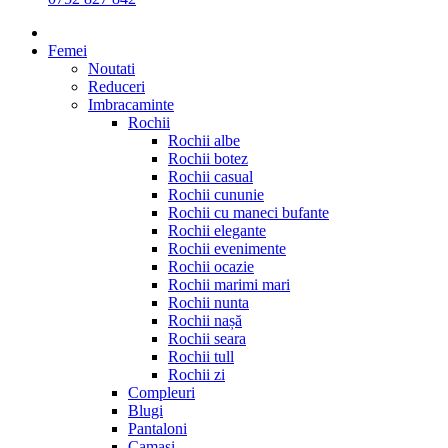
Femei
Noutati
Reduceri
Imbracaminte
Rochii
Rochii albe
Rochii botez
Rochii casual
Rochii cununie
Rochii cu maneci bufante
Rochii elegante
Rochii evenimente
Rochii ocazie
Rochii marimi mari
Rochii nunta
Rochii nașă
Rochii seara
Rochii tull
Rochii zi
Compleuri
Blugi
Pantaloni
Camasi