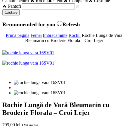
Căutare pentru
🔥 Rochii
🔥 Genti
🔥 Compleuri
🔥 Costume
🔥 Pantofi
Căutare
Recommended for you
Refresh
Prima pagină
Femei
Imbracaminte
Rochii
Rochie Lungă de Vară
Bleumarin cu Broderie Florala – Croi Lejer
Rochie Lungă de Vară Bleumarin cu
Broderie Florala – Croi Lejer
799,00
lei
TVA inclus