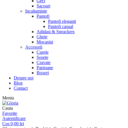
Geci
Sacouri
Incaltaminte
Pantofi
Pantofi eleganti
Pantofi casual
Adidasi & Sneackers
Ghete
Mocasini
Accesorii
Curele
Sosete
Cravate
Papioane
Boxeri
Despre noi
Blog
Contact
Meniu
Cauta
Favorite
Autentificare
Cos
0,00
lei