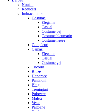
Barbati
Noutati
Reduceri
Imbracaminte
Costume
Elegante
Casual
Costume bej
Costume bleumarin
Costume negre
Compleuri
Camasi
Elegante
Casual
Costume gri
Tricouri
Bluze
Hanorace
Pantaloni
Blugi
Treninguri
Pulovere
Malete
Veste
Paltoane