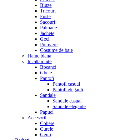
Bluze
Tricouri
Fuste
Sacouri
Paltoane
Jachete
Geci
Pulovere
Costume de baie
Haine blana
Incaltaminte
Bocanci
Ghete
Pantofi
Pantofi casual
Pantofi eleganti
Sandale
Sandale casual
Sandale elegante
Papuci
Accesorii
Coliere
Curele
Genti