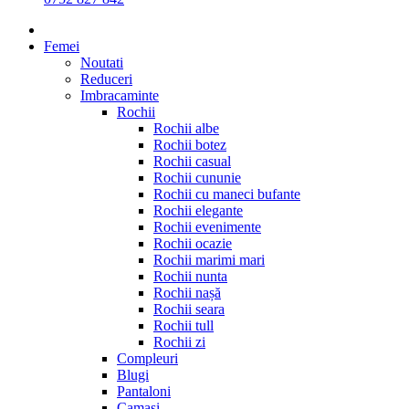
Femei
Noutati
Reduceri
Imbracaminte
Rochii
Rochii albe
Rochii botez
Rochii casual
Rochii cununie
Rochii cu maneci bufante
Rochii elegante
Rochii evenimente
Rochii ocazie
Rochii marimi mari
Rochii nunta
Rochii nașă
Rochii seara
Rochii tull
Rochii zi
Compleuri
Blugi
Pantaloni
Camasi