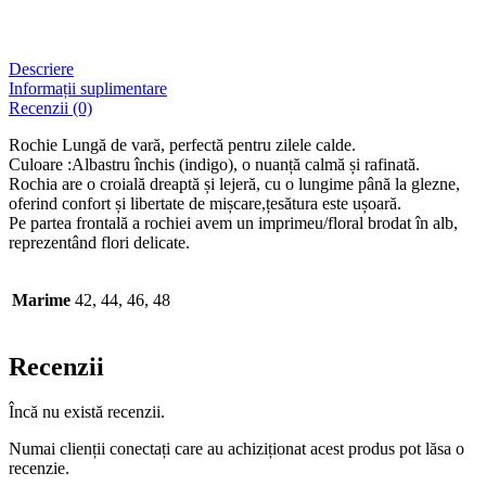
Descriere
Informații suplimentare
Recenzii (0)
Rochie Lungă de vară, perfectă pentru zilele calde.
Culoare :Albastru închis (indigo), o nuanță calmă și rafinată.
Rochia are o croială dreaptă și lejeră, cu o lungime până la glezne,
oferind confort și libertate de mișcare,țesătura este ușoară.
Pe partea frontală a rochiei avem un imprimeu/floral brodat în alb,
reprezentând flori delicate.
Marime
42, 44, 46, 48
Recenzii
Încă nu există recenzii.
Numai clienții conectați care au achiziționat acest produs pot lăsa o
recenzie.