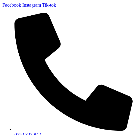
Facebook
Instagram
Tik-tok
0752 827 842