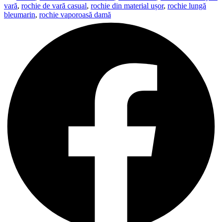
vară
,
rochie de vară casual
,
rochie din material ușor
,
rochie lungă
bleumarin
,
rochie vaporoasă damă