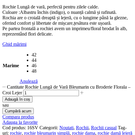
Rochie Lungă de vară, perfectă pentru zilele calde.
Culoare :Albastru închis (indigo), o nuanță calmă și rafinată.
Rochia are o croială dreaptă și lejeră, cu o lungime până la glezne,
oferind confort și libertate de mișcare,țesătura este ușoară.
Pe partea frontală a rochiei avem un imprimeu/floral brodat în alb,
reprezentând flori delicate.
Ghid mărimi
42
44
Marime
46
48
Anulează
Cantitate Rochie Lungă de Vară Bleumarin cu Broderie Florala –
Croi Lejer
Adaugă în coș
sau
Cumpără acum
Compara produs
Adauga la favorite
Cod produs:
16SV
Categorii:
Noutati
,
Rochii
,
Rochii casual
Tag-
uri:
rochie
,
rochie bleumarin simplă
,
rochie dama
,
rochie damă lejeră