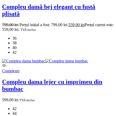
Compleu damă bej elegant cu fustă
plisată
799,00
lei
Prețul inițial a fost: 799,00 lei.
559,00
lei
Prețul curent este:
559,00 lei.
TVA inclus
36
38
40
42
Compleuri
Compleu dama lejer cu imprimeu din
bumbac
599,00
lei
TVA inclus
42
44