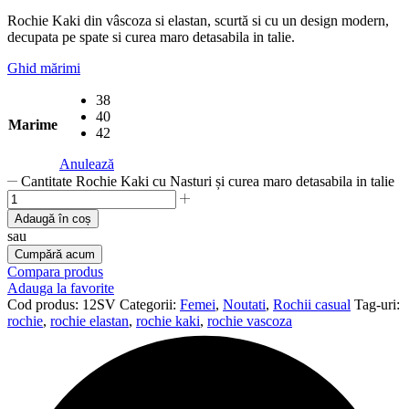
Rochie Kaki din vâscoza si elastan, scurtă si cu un design modern,
decupata pe spate si curea maro detasabila in talie.
Ghid mărimi
38
40
Marime
42
Anulează
Cantitate Rochie Kaki cu Nasturi și curea maro detasabila in talie
Adaugă în coș
sau
Cumpără acum
Compara produs
Adauga la favorite
Cod produs:
12SV
Categorii:
Femei
,
Noutati
,
Rochii casual
Tag-uri:
rochie
,
rochie elastan
,
rochie kaki
,
rochie vascoza