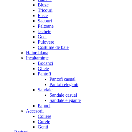
Bluze
Tricouri
Fuste
Sacouri
Paltoane
Jachete
Geci
Pulovere
Costume de baie
Haine blana
Incaltaminte
Bocanci
Ghete
Pantofi
Pantofi casual
Pantofi eleganti
Sandale
Sandale casual
Sandale elegante
Papuci
Accesorii
Coliere
Curele
Genti