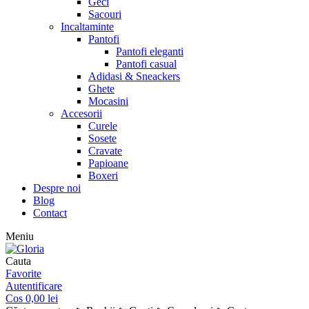
Geci
Sacouri
Incaltaminte
Pantofi
Pantofi eleganti
Pantofi casual
Adidasi & Sneackers
Ghete
Mocasini
Accesorii
Curele
Sosete
Cravate
Papioane
Boxeri
Despre noi
Blog
Contact
Meniu
Cauta
Favorite
Autentificare
Cos
0,00
lei