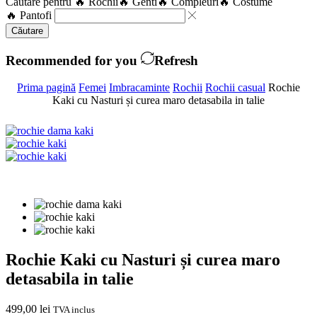
Căutare pentru
🔥 Rochii
🔥 Genti
🔥 Compleuri
🔥 Costume
🔥 Pantofi
Căutare
Recommended for you
Refresh
Prima pagină
Femei
Imbracaminte
Rochii
Rochii casual
Rochie
Kaki cu Nasturi și curea maro detasabila in talie
Rochie Kaki cu Nasturi și curea maro
detasabila in talie
499,00
lei
TVA inclus