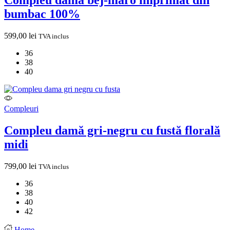
Compleu dama bej-maro imprimat din
bumbac 100%
599,00
lei
TVA inclus
36
38
40
Compleuri
Compleu damă gri-negru cu fustă florală
midi
799,00
lei
TVA inclus
36
38
40
42
Home