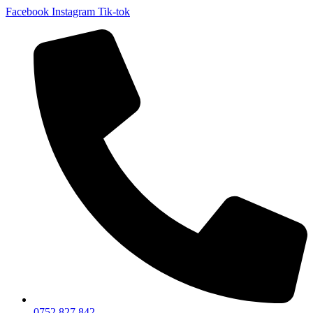
Facebook
Instagram
Tik-tok
0752 827 842