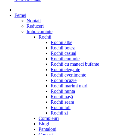
Femei
Noutati
Reduceri
Imbracaminte
Rochii
Rochii albe
Rochii botez
Rochii casual
Rochii cununie
Rochii cu maneci bufante
Rochii elegante
Rochii evenimente
Rochii ocazie
Rochii marimi mari
Rochii nunta
Rochii nașă
Rochii seara
Rochii tull
Rochii zi
Compleuri
Blugi
Pantaloni
Camasi