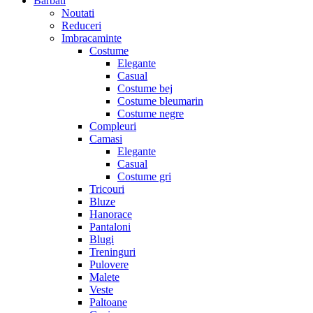
Barbati
Noutati
Reduceri
Imbracaminte
Costume
Elegante
Casual
Costume bej
Costume bleumarin
Costume negre
Compleuri
Camasi
Elegante
Casual
Costume gri
Tricouri
Bluze
Hanorace
Pantaloni
Blugi
Treninguri
Pulovere
Malete
Veste
Paltoane