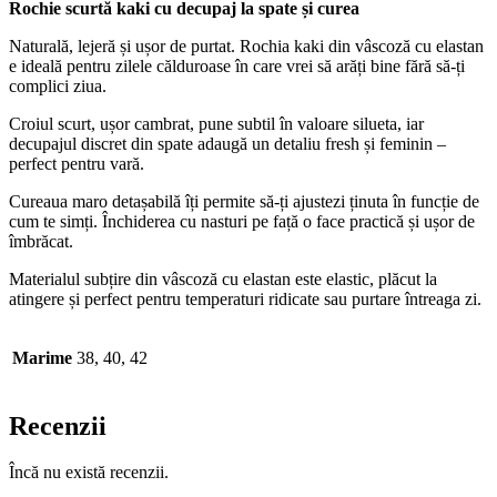
Rochie scurtă kaki cu decupaj la spate și curea
Naturală, lejeră și ușor de purtat. Rochia kaki din vâscoză cu elastan
e ideală pentru zilele călduroase în care vrei să arăți bine fără să-ți
complici ziua.
Croiul scurt, ușor cambrat, pune subtil în valoare silueta, iar
decupajul discret din spate adaugă un detaliu fresh și feminin –
perfect pentru vară.
Cureaua maro detașabilă îți permite să-ți ajustezi ținuta în funcție de
cum te simți. Închiderea cu nasturi pe față o face practică și ușor de
îmbrăcat.
Materialul subțire din vâscoză cu elastan este elastic, plăcut la
atingere și perfect pentru temperaturi ridicate sau purtare întreaga zi.
Marime
38, 40, 42
Recenzii
Încă nu există recenzii.