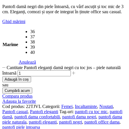
Pantofi damă negri din piele întoarsă, cu vârf ascuțit și toc mic de 3
cm. Eleganți, comozi și ușor de integrat în ținute office sau casual.
Ghid mărimi
36
37
38
Marime
39
40
Anulează
Cantitate Pantofi eleganți damă negri cu toc jos – piele naturală
întoarsă
Adaugă în coș
sau
Cumpără acum
Compara produs
Adauga la favorite
Cod produs:
22TJVL
Categorii:
Femei
,
Incaltaminte
,
Noutati
,
Pantofi casual
,
Pantofi eleganti
Tag-uri:
pantofi cu toc mic
,
pantofi
damă
,
pantofi dama confortabili
,
pantofi dama negri
,
pantofi dama
piele naturala
,
pantofi eleganti
,
pantofi negri
,
pantofi office dama
,
pantofi piele intoarsa