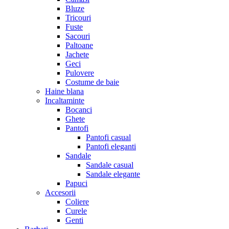
Bluze
Tricouri
Fuste
Sacouri
Paltoane
Jachete
Geci
Pulovere
Costume de baie
Haine blana
Incaltaminte
Bocanci
Ghete
Pantofi
Pantofi casual
Pantofi eleganti
Sandale
Sandale casual
Sandale elegante
Papuci
Accesorii
Coliere
Curele
Genti