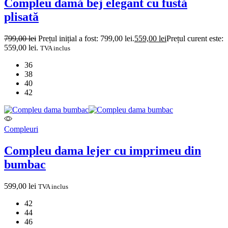
Compleu damă bej elegant cu fustă
plisată
799,00
lei
Prețul inițial a fost: 799,00 lei.
559,00
lei
Prețul curent este:
559,00 lei.
TVA inclus
36
38
40
42
Compleuri
Compleu dama lejer cu imprimeu din
bumbac
599,00
lei
TVA inclus
42
44
46