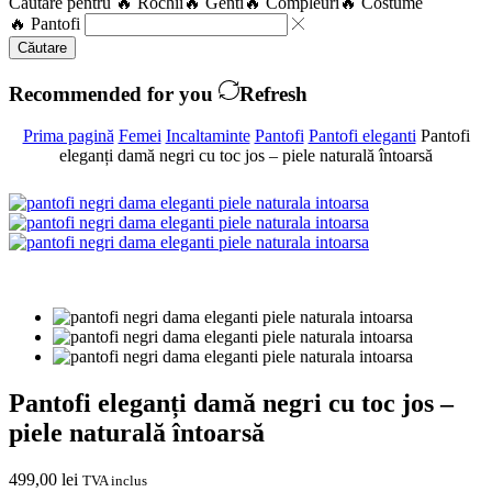
Căutare pentru
🔥 Rochii
🔥 Genti
🔥 Compleuri
🔥 Costume
🔥 Pantofi
Căutare
Recommended for you
Refresh
Prima pagină
Femei
Incaltaminte
Pantofi
Pantofi eleganti
Pantofi
eleganți damă negri cu toc jos – piele naturală întoarsă
Pantofi eleganți damă negri cu toc jos –
piele naturală întoarsă
499,00
lei
TVA inclus