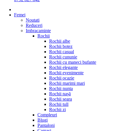
Femei
Noutati
Reduceri
Imbracaminte
Rochii
Rochii albe
Rochii botez
Rochii casual
Rochii cununie
Rochii cu maneci bufante
Rochii elegante
Rochii evenimente
Rochii ocazie
Rochii marimi mari
Rochii nunta
Rochii nașă
Rochii seara
Rochii tull
Rochii zi
Compleuri
Blugi
Pantaloni
Camasi