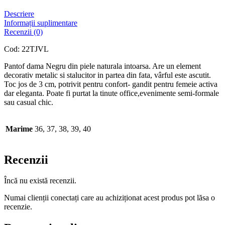
Descriere
Informații suplimentare
Recenzii (0)
Cod: 22TJVL
Pantof dama Negru din piele naturala intoarsa. Are un element
decorativ metalic si stalucitor in partea din fata, vârful este ascutit.
Toc jos de 3 cm, potrivit pentru confort- gandit pentru femeie activa
dar eleganta. Poate fi purtat la tinute office,evenimente semi-formale
sau casual chic.
Marime
36, 37, 38, 39, 40
Recenzii
Încă nu există recenzii.
Numai clienții conectați care au achiziționat acest produs pot lăsa o
recenzie.