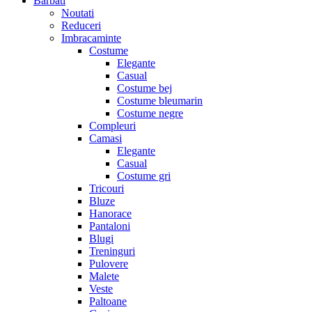
Barbati
Noutati
Reduceri
Imbracaminte
Costume
Elegante
Casual
Costume bej
Costume bleumarin
Costume negre
Compleuri
Camasi
Elegante
Casual
Costume gri
Tricouri
Bluze
Hanorace
Pantaloni
Blugi
Treninguri
Pulovere
Malete
Veste
Paltoane