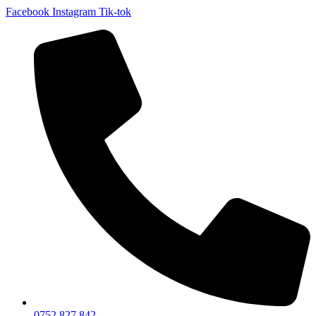
Facebook
Instagram
Tik-tok
0752 827 842