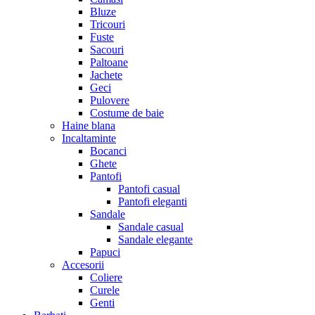
Bluze
Tricouri
Fuste
Sacouri
Paltoane
Jachete
Geci
Pulovere
Costume de baie
Haine blana
Incaltaminte
Bocanci
Ghete
Pantofi
Pantofi casual
Pantofi eleganti
Sandale
Sandale casual
Sandale elegante
Papuci
Accesorii
Coliere
Curele
Genti