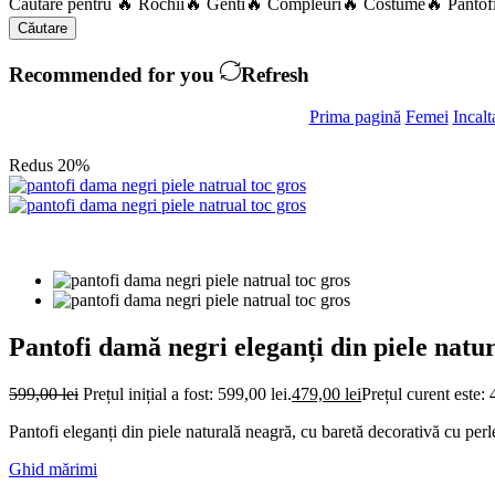
Căutare pentru
🔥 Rochii
🔥 Genti
🔥 Compleuri
🔥 Costume
🔥 Pantof
Căutare
Recommended for you
Refresh
Prima pagină
Femei
Incalt
Redus 20%
Pantofi damă negri eleganți din piele natur
599,00
lei
Prețul inițial a fost: 599,00 lei.
479,00
lei
Prețul curent este: 
Pantofi eleganți din piele naturală neagră, cu baretă decorativă cu perle 
Ghid mărimi