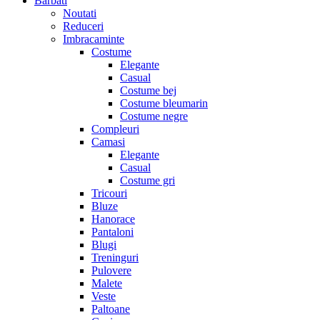
Barbati
Noutati
Reduceri
Imbracaminte
Costume
Elegante
Casual
Costume bej
Costume bleumarin
Costume negre
Compleuri
Camasi
Elegante
Casual
Costume gri
Tricouri
Bluze
Hanorace
Pantaloni
Blugi
Treninguri
Pulovere
Malete
Veste
Paltoane