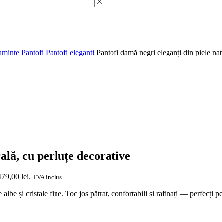
i
aminte
Pantofi
Pantofi eleganti
Pantofi damă negri eleganți din piele nat
ală, cu perluțe decorative
479,00 lei.
TVA inclus
albe și cristale fine. Toc jos pătrat, confortabili și rafinați — perfecți p