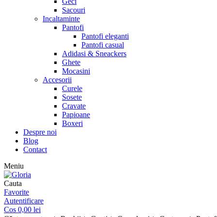
Geci
Sacouri
Incaltaminte
Pantofi
Pantofi eleganti
Pantofi casual
Adidasi & Sneackers
Ghete
Mocasini
Accesorii
Curele
Sosete
Cravate
Papioane
Boxeri
Despre noi
Blog
Contact
Meniu
Cauta
Favorite
Autentificare
Cos
0,00
lei