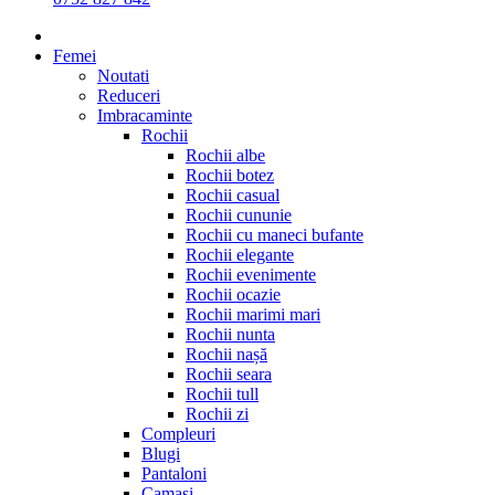
Femei
Noutati
Reduceri
Imbracaminte
Rochii
Rochii albe
Rochii botez
Rochii casual
Rochii cununie
Rochii cu maneci bufante
Rochii elegante
Rochii evenimente
Rochii ocazie
Rochii marimi mari
Rochii nunta
Rochii nașă
Rochii seara
Rochii tull
Rochii zi
Compleuri
Blugi
Pantaloni
Camasi