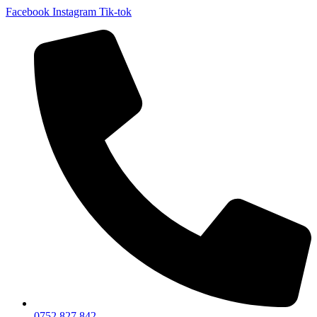
Facebook
Instagram
Tik-tok
0752 827 842