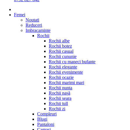
Femei
Noutati
Reduceri
Imbracaminte
Rochii
Rochii albe
Rochii botez
Rochii casual
Rochii cununie
Rochii cu maneci bufante
Rochii elegante
Rochii evenimente
Rochii ocazie
Rochii marimi mari
Rochii nunta
Rochii nașă
Rochii seara
Rochii tull
Rochii zi
Compleuri
Blugi
Pantaloni
Camasi