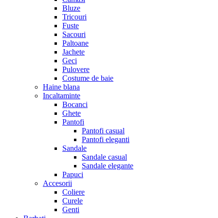
Bluze
Tricouri
Fuste
Sacouri
Paltoane
Jachete
Geci
Pulovere
Costume de baie
Haine blana
Incaltaminte
Bocanci
Ghete
Pantofi
Pantofi casual
Pantofi eleganti
Sandale
Sandale casual
Sandale elegante
Papuci
Accesorii
Coliere
Curele
Genti