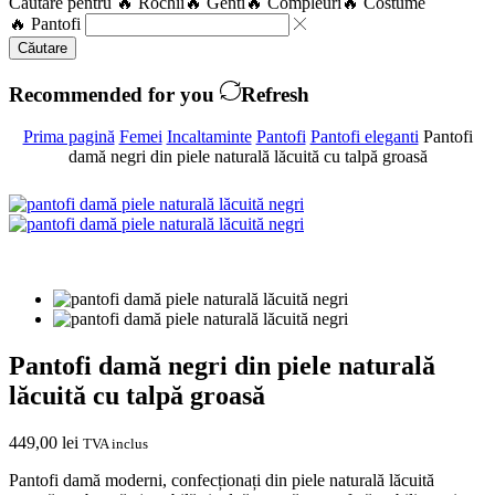
Căutare pentru
🔥 Rochii
🔥 Genti
🔥 Compleuri
🔥 Costume
🔥 Pantofi
Căutare
Recommended for you
Refresh
Prima pagină
Femei
Incaltaminte
Pantofi
Pantofi eleganti
Pantofi
damă negri din piele naturală lăcuită cu talpă groasă
Pantofi damă negri din piele naturală
lăcuită cu talpă groasă
449,00
lei
TVA inclus
Pantofi damă moderni, confecționați din piele naturală lăcuită