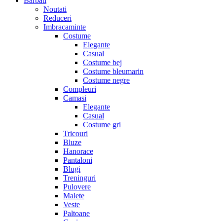
Barbati
Noutati
Reduceri
Imbracaminte
Costume
Elegante
Casual
Costume bej
Costume bleumarin
Costume negre
Compleuri
Camasi
Elegante
Casual
Costume gri
Tricouri
Bluze
Hanorace
Pantaloni
Blugi
Treninguri
Pulovere
Malete
Veste
Paltoane