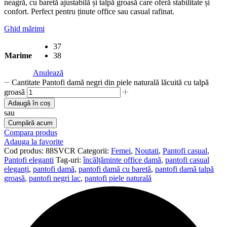
neagră, cu baretă ajustabilă și talpă groasă care oferă stabilitate și
confort. Perfect pentru ținute office sau casual rafinat.
Ghid mărimi
37
Marime
38
Anulează
Cantitate Pantofi damă negri din piele naturală lăcuită cu talpă
groasă
Adaugă în coș
sau
Cumpără acum
Compara produs
Adauga la favorite
Cod produs:
88SVCR
Categorii:
Femei
,
Noutati
,
Pantofi casual
,
Pantofi eleganti
Tag-uri:
încălțăminte office damă
,
pantofi casual
eleganți
,
pantofi damă
,
pantofi damă cu baretă
,
pantofi damă talpă
groasă
,
pantofi negri lac
,
pantofi piele naturală