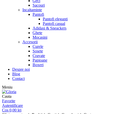
Geci
Sacouri
Incaltaminte
Pantofi
Pantofi eleganti
Pantofi casual
Adidasi & Sneackers
Ghete
Mocasini
Accesorii
Curele
Sosete
Cravate
Papioane
Boxeri
Despre noi
Blog
Contact
Meniu
Cauta
Favorite
Autentificare
Cos
0,00
lei