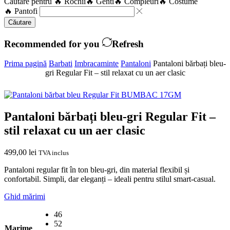
Căutare pentru
🔥 Rochii
🔥 Genti
🔥 Compleuri
🔥 Costume
🔥 Pantofi
Căutare
Recommended for you
Refresh
Prima pagină
Barbati
Imbracaminte
Pantaloni
Pantaloni bărbați bleu-
gri Regular Fit – stil relaxat cu un aer clasic
Pantaloni bărbați bleu-gri Regular Fit –
stil relaxat cu un aer clasic
499,00
lei
TVA inclus
Pantaloni regular fit în ton bleu-gri, din material flexibil și
confortabil. Simpli, dar eleganți – ideali pentru stilul smart-casual.
Ghid mărimi
46
52
Marime