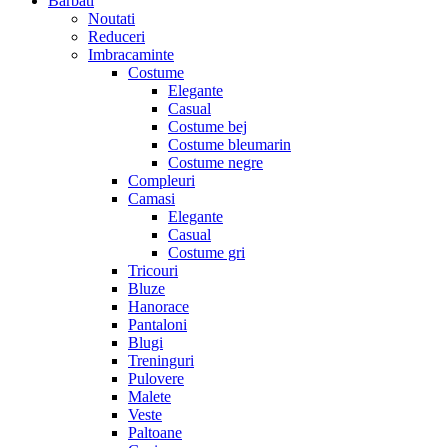
Barbati
Noutati
Reduceri
Imbracaminte
Costume
Elegante
Casual
Costume bej
Costume bleumarin
Costume negre
Compleuri
Camasi
Elegante
Casual
Costume gri
Tricouri
Bluze
Hanorace
Pantaloni
Blugi
Treninguri
Pulovere
Malete
Veste
Paltoane