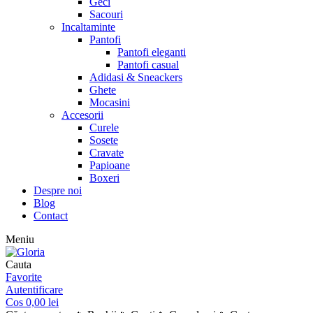
Geci
Sacouri
Incaltaminte
Pantofi
Pantofi eleganti
Pantofi casual
Adidasi & Sneackers
Ghete
Mocasini
Accesorii
Curele
Sosete
Cravate
Papioane
Boxeri
Despre noi
Blog
Contact
Meniu
Cauta
Favorite
Autentificare
Cos
0,00
lei