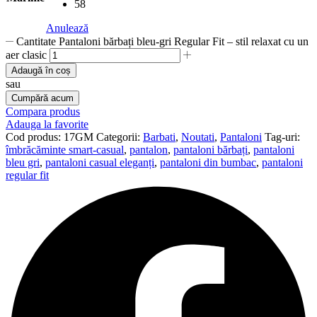
58
Anulează
Cantitate Pantaloni bărbați bleu-gri Regular Fit – stil relaxat cu un
aer clasic
Adaugă în coș
sau
Cumpără acum
Compara produs
Adauga la favorite
Cod produs:
17GM
Categorii:
Barbati
,
Noutati
,
Pantaloni
Tag-uri:
îmbrăcăminte smart-casual
,
pantalon
,
pantaloni bărbați
,
pantaloni
bleu gri
,
pantaloni casual eleganți
,
pantaloni din bumbac
,
pantaloni
regular fit