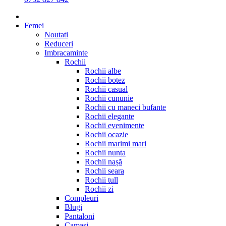
Femei
Noutati
Reduceri
Imbracaminte
Rochii
Rochii albe
Rochii botez
Rochii casual
Rochii cununie
Rochii cu maneci bufante
Rochii elegante
Rochii evenimente
Rochii ocazie
Rochii marimi mari
Rochii nunta
Rochii nașă
Rochii seara
Rochii tull
Rochii zi
Compleuri
Blugi
Pantaloni
Camasi