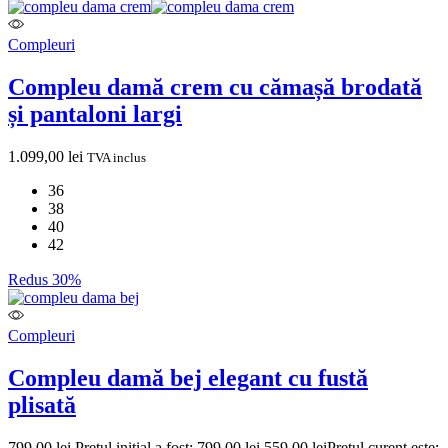
Compleuri
Compleu damă crem cu cămașă brodată
și pantaloni largi
1.099,00
lei
TVA inclus
36
38
40
42
Redus 30%
Compleuri
Compleu damă bej elegant cu fustă
plisată
799,00
lei
Prețul inițial a fost: 799,00 lei.
559,00
lei
Prețul curent este: