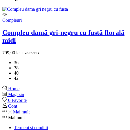
Compleuri
Compleu damă gri-negru cu fustă florală
midi
799,00
lei
TVA inclus
36
38
40
42
Home
Magazin
0
Favorite
Cont
Mai mult
Mai mult
Termeni si conditii