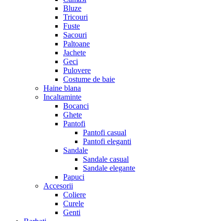
Bluze
Tricouri
Fuste
Sacouri
Paltoane
Jachete
Geci
Pulovere
Costume de baie
Haine blana
Incaltaminte
Bocanci
Ghete
Pantofi
Pantofi casual
Pantofi eleganti
Sandale
Sandale casual
Sandale elegante
Papuci
Accesorii
Coliere
Curele
Genti