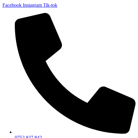
Facebook
Instagram
Tik-tok
0752 827 842