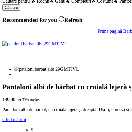
Căutare pentru
🔥 Rochii
🔥 Genti
🔥 Compleuri
🔥 Costume
🔥 Pantof
Căutare
Recommended for you
Refresh
Prima pagină
Barb
Pantaloni albi de bărbat cu croială lejeră și
199,00
lei
TVA inclus
Pantaloni albi de bărbat, cu croială lejeră și dreaptă. Ușori, comozi și i
Ghid mărimi
S