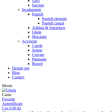
Geci
Sacouri
Incaltaminte
Pantofi
Pantofi eleganti
Pantofi casual
Adidasi & Sneackers
Ghete
Mocasini
Accesorii
Curele
Sosete
Cravate
Papioane
Boxeri
Despre noi
Blog
Contact
Meniu
Cauta
Favorite
Autentificare
Cos
0,00
lei