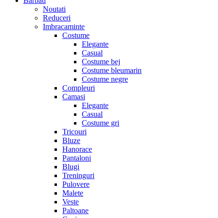
Barbati
Noutati
Reduceri
Imbracaminte
Costume
Elegante
Casual
Costume bej
Costume bleumarin
Costume negre
Compleuri
Camasi
Elegante
Casual
Costume gri
Tricouri
Bluze
Hanorace
Pantaloni
Blugi
Treninguri
Pulovere
Malete
Veste
Paltoane