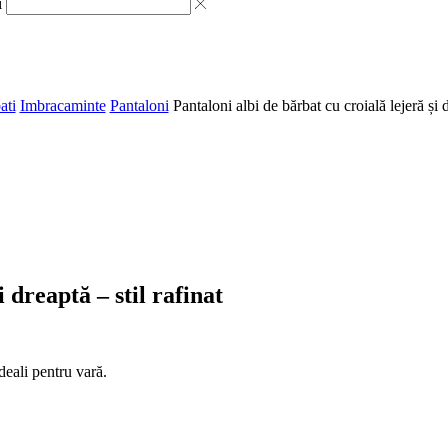
i
ati
Imbracaminte
Pantaloni
Pantaloni albi de bărbat cu croială lejeră și d
 dreaptă – stil rafinat
deali pentru vară.