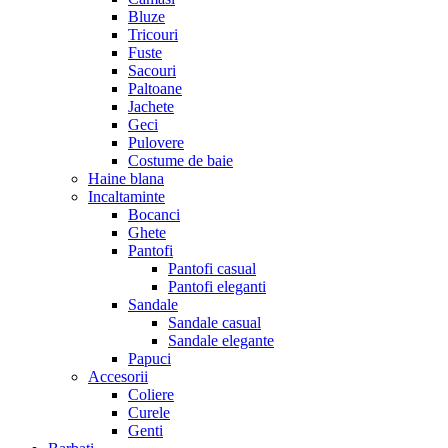
Bluze
Tricouri
Fuste
Sacouri
Paltoane
Jachete
Geci
Pulovere
Costume de baie
Haine blana
Incaltaminte
Bocanci
Ghete
Pantofi
Pantofi casual
Pantofi eleganti
Sandale
Sandale casual
Sandale elegante
Papuci
Accesorii
Coliere
Curele
Genti