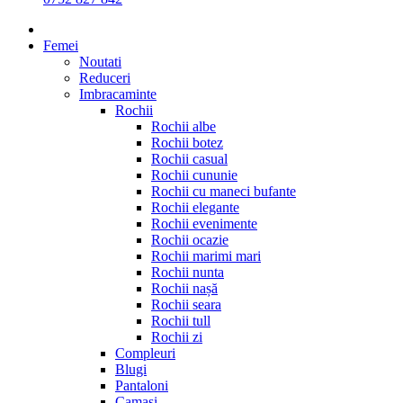
Femei
Noutati
Reduceri
Imbracaminte
Rochii
Rochii albe
Rochii botez
Rochii casual
Rochii cununie
Rochii cu maneci bufante
Rochii elegante
Rochii evenimente
Rochii ocazie
Rochii marimi mari
Rochii nunta
Rochii nașă
Rochii seara
Rochii tull
Rochii zi
Compleuri
Blugi
Pantaloni
Camasi