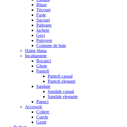
Bluze
Tricouri
Fuste
Sacouri
Paltoane
Jachete
Geci
Pulovere
Costume de baie
Haine blana
Incaltaminte
Bocanci
Ghete
Pantofi
Pantofi casual
Pantofi eleganti
Sandale
Sandale casual
Sandale elegante
Papuci
Accesorii
Coliere
Curele
Genti