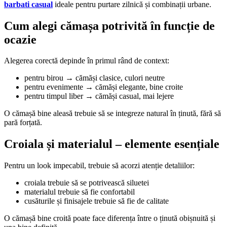
barbati casual
ideale pentru purtare zilnică și combinații urbane.
Cum alegi cămașa potrivită în funcție de
ocazie
Alegerea corectă depinde în primul rând de context:
pentru birou → cămăși clasice, culori neutre
pentru evenimente → cămăși elegante, bine croite
pentru timpul liber → cămăși casual, mai lejere
O cămașă bine aleasă trebuie să se integreze natural în ținută, fără să
pară forțată.
Croiala și materialul – elemente esențiale
Pentru un look impecabil, trebuie să acorzi atenție detaliilor:
croiala trebuie să se potrivească siluetei
materialul trebuie să fie confortabil
cusăturile și finisajele trebuie să fie de calitate
O cămașă bine croită poate face diferența între o ținută obișnuită și