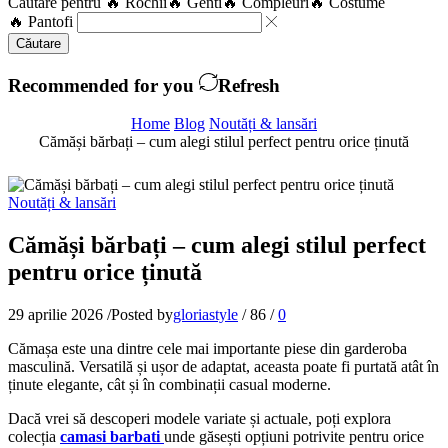
Căutare pentru
🔥 Rochii
🔥 Genti
🔥 Compleuri
🔥 Costume
🔥 Pantofi
Căutare
Recommended for you
Refresh
Home
Blog
Noutăți & lansări
Cămăși bărbați – cum alegi stilul perfect pentru orice ținută
Noutăți & lansări
Cămăși bărbați – cum alegi stilul perfect
pentru orice ținută
29 aprilie 2026
/
Posted by
gloriastyle
/
86
/
0
Cămașa este una dintre cele mai importante piese din garderoba
masculină. Versatilă și ușor de adaptat, aceasta poate fi purtată atât în
ținute elegante, cât și în combinații casual moderne.
Dacă vrei să descoperi modele variate și actuale, poți explora
colecția
camasi barbati
unde găsești opțiuni potrivite pentru orice