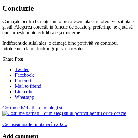
Concluzie
Cămășile pentru bărbați sunt o piesă esențială care oferă versatilitate
și stil. Alegerea corectă, în funcție de ocazie și preferințe, te ajută să
construiești ținute echilibrate și moderne.
Indiferent de stilul ales, o cămașă bine potrivită va contribui
întotdeauna la un look îngrijit și încrezător.
Share Post
Twitter
Facebook
Pinterest
Mail to friend
Linkedin
Whatsapp
Costume bărbați – cum alegi st...
Ce înseamnă feminitatea în 202...
Add comment