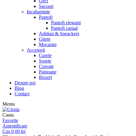
Geci
Sacouri
Incaltaminte
Pantofi
Pantofi eleganti
Pantofi casual
Adidasi & Sneackers
Ghete
Mocasini
Accesorii
Curele
Sosete
Cravate
Papioane
Boxeri
Despre noi
Blog
Contact
Meniu
Cauta
Favorite
Autentificare
Cos
0,00
lei