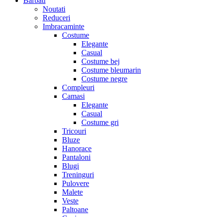
Barbati
Noutati
Reduceri
Imbracaminte
Costume
Elegante
Casual
Costume bej
Costume bleumarin
Costume negre
Compleuri
Camasi
Elegante
Casual
Costume gri
Tricouri
Bluze
Hanorace
Pantaloni
Blugi
Treninguri
Pulovere
Malete
Veste
Paltoane