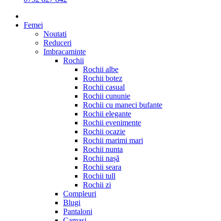
Femei
Noutati
Reduceri
Imbracaminte
Rochii
Rochii albe
Rochii botez
Rochii casual
Rochii cununie
Rochii cu maneci bufante
Rochii elegante
Rochii evenimente
Rochii ocazie
Rochii marimi mari
Rochii nunta
Rochii nașă
Rochii seara
Rochii tull
Rochii zi
Compleuri
Blugi
Pantaloni
Camasi