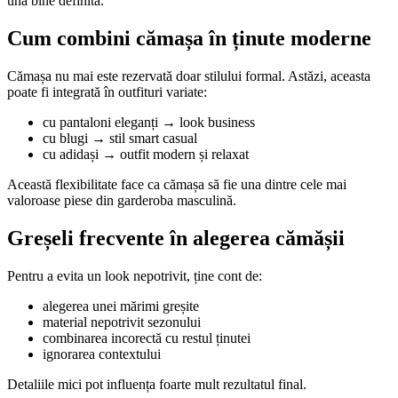
una bine definită.
Cum combini cămașa în ținute moderne
Cămașa nu mai este rezervată doar stilului formal. Astăzi, aceasta
poate fi integrată în outfituri variate:
cu pantaloni eleganți → look business
cu blugi → stil smart casual
cu adidași → outfit modern și relaxat
Această flexibilitate face ca cămașa să fie una dintre cele mai
valoroase piese din garderoba masculină.
Greșeli frecvente în alegerea cămășii
Pentru a evita un look nepotrivit, ține cont de:
alegerea unei mărimi greșite
material nepotrivit sezonului
combinarea incorectă cu restul ținutei
ignorarea contextului
Detaliile mici pot influența foarte mult rezultatul final.