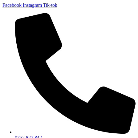
Facebook
Instagram
Tik-tok
0752 827 842