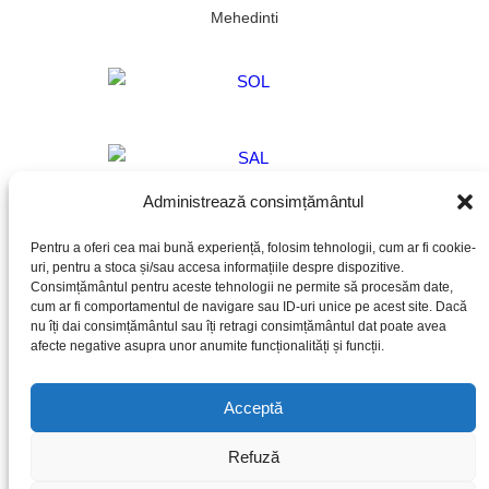
Mehedinti
Administrează consimțământul
Pentru a oferi cea mai bună experiență, folosim tehnologii, cum ar fi cookie-
uri, pentru a stoca și/sau accesa informațiile despre dispozitive.
Consimțământul pentru aceste tehnologii ne permite să procesăm date,
cum ar fi comportamentul de navigare sau ID-uri unice pe acest site. Dacă
Termeni si conditii
Confidentialitate
Livrare
nu îți dai consimțământul sau îți retragi consimțământul dat poate avea
afecte negative asupra unor anumite funcționalități și funcții.
Returnare
Cookies
Acceptă
Copyright © 2025 , Powerd by
Xstart
, Marketing by
Well
Chosen Words
Refuză