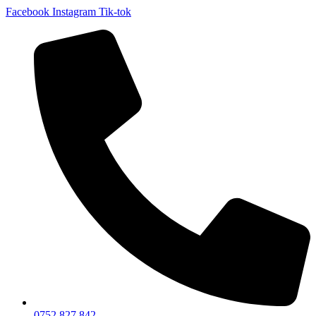
Facebook
Instagram
Tik-tok
0752 827 842