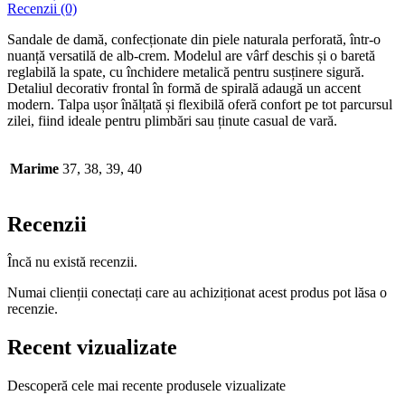
Recenzii (0)
Sandale de damă, confecționate din piele naturala perforată, într-o
nuanță versatilă de alb-crem. Modelul are vârf deschis și o baretă
reglabilă la spate, cu închidere metalică pentru susținere sigură.
Detaliul decorativ frontal în formă de spirală adaugă un accent
modern. Talpa ușor înălțată și flexibilă oferă confort pe tot parcursul
zilei, fiind ideale pentru plimbări sau ținute casual de vară.
Marime
37, 38, 39, 40
Recenzii
Încă nu există recenzii.
Numai clienții conectați care au achiziționat acest produs pot lăsa o
recenzie.
Recent vizualizate
Descoperă cele mai recente produsele vizualizate