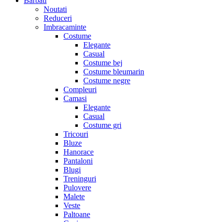
Barbati
Noutati
Reduceri
Imbracaminte
Costume
Elegante
Casual
Costume bej
Costume bleumarin
Costume negre
Compleuri
Camasi
Elegante
Casual
Costume gri
Tricouri
Bluze
Hanorace
Pantaloni
Blugi
Treninguri
Pulovere
Malete
Veste
Paltoane