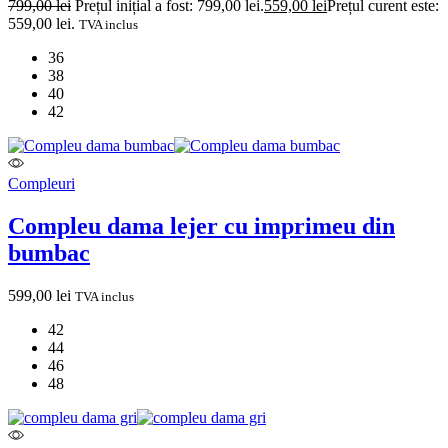
799,00
lei
Prețul inițial a fost: 799,00 lei.
559,00
lei
Prețul curent este:
559,00 lei.
TVA inclus
36
38
40
42
Compleuri
Compleu dama lejer cu imprimeu din
bumbac
599,00
lei
TVA inclus
42
44
46
48