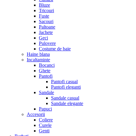
Bluze
Tricouri
Fuste
Sacouri
Paltoane
Jachete
Geci
Pulovere
Costume de baie
Haine blana
Incaltaminte
Bocanci
Ghete
Pantofi
Pantofi casual
Pantofi eleganti
Sandale
Sandale casual
Sandale elegante
Papuci
Accesorii
Coliere
Curele
Genti