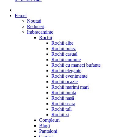
Femei
Noutati
Reduceri
Imbracaminte
Rochii
Rochii albe
Rochii botez
Rochii casual
Rochii cununie
Rochii cu maneci bufante
Rochii elegante
Rochii evenimente
Rochii ocazie
Rochii marimi mari
Rochii nunta
Rochii nașă
Rochii seara
Rochii tull
Rochii zi
Compleuri
Blugi
Pantaloni
Camasi