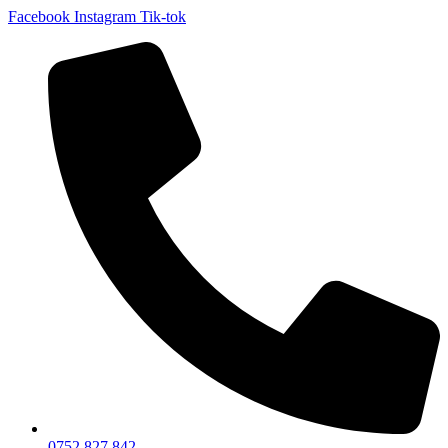
Facebook
Instagram
Tik-tok
0752 827 842