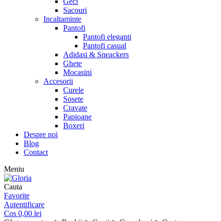
Geci
Sacouri
Incaltaminte
Pantofi
Pantofi eleganti
Pantofi casual
Adidasi & Sneackers
Ghete
Mocasini
Accesorii
Curele
Sosete
Cravate
Papioane
Boxeri
Despre noi
Blog
Contact
Meniu
Cauta
Favorite
Autentificare
Cos
0,00
lei