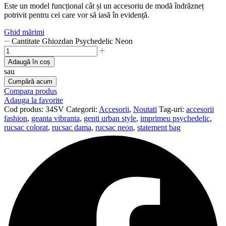
Este un model funcțional cât și un accesoriu de modă îndrăzneț
potrivit pentru cei care vor să iasă în evidență.
Ghid mărimi
Cantitate Ghiozdan Psychedelic Neon
Adaugă în coș
sau
Cumpără acum
Compara produs
Adauga la favorite
Cod produs:
34SV
Categorii:
Accesorii
,
Noutati
Tag-uri:
accesorii
fashion
,
geanta vibranta
,
genti urban style
,
imprimeu psychedelic
,
rucsac colorat
,
rucsac dama
,
rucsac neon
,
statement bag