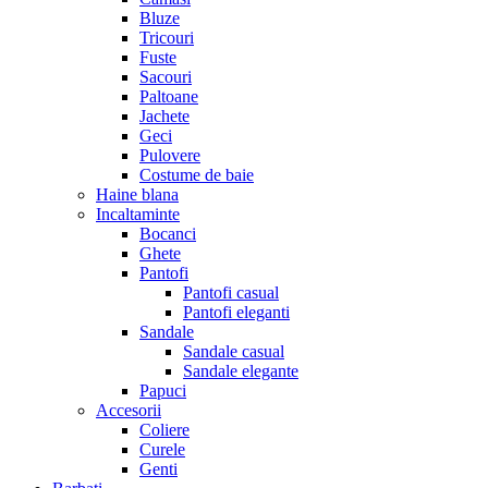
Bluze
Tricouri
Fuste
Sacouri
Paltoane
Jachete
Geci
Pulovere
Costume de baie
Haine blana
Incaltaminte
Bocanci
Ghete
Pantofi
Pantofi casual
Pantofi eleganti
Sandale
Sandale casual
Sandale elegante
Papuci
Accesorii
Coliere
Curele
Genti