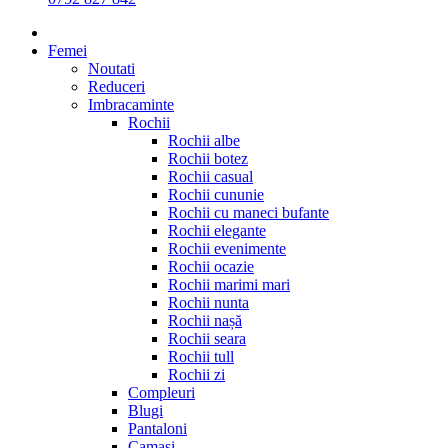
Femei
Noutati
Reduceri
Imbracaminte
Rochii
Rochii albe
Rochii botez
Rochii casual
Rochii cununie
Rochii cu maneci bufante
Rochii elegante
Rochii evenimente
Rochii ocazie
Rochii marimi mari
Rochii nunta
Rochii nașă
Rochii seara
Rochii tull
Rochii zi
Compleuri
Blugi
Pantaloni
Camasi