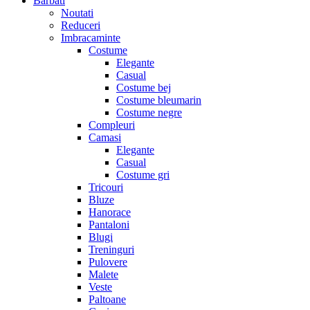
Barbati
Noutati
Reduceri
Imbracaminte
Costume
Elegante
Casual
Costume bej
Costume bleumarin
Costume negre
Compleuri
Camasi
Elegante
Casual
Costume gri
Tricouri
Bluze
Hanorace
Pantaloni
Blugi
Treninguri
Pulovere
Malete
Veste
Paltoane