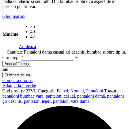
inalta cu elastic si snur alb. Din bumbac subtire cu aspect de in –
perfecti pentru vara
Ghid mărimi
36
40
Marime
42
Anulează
Cantitate Pantaloni dama casual gri deschis, bumbac subtire tip in,
croi drept
Adaugă în coș
sau
Cumpără acum
Compara produs
Adauga la favorite
Cod produs:
27VL
Categorii:
Femei
,
Noutati
,
Pantaloni
Tag-uri:
pantaloni bumbac vara
,
pantaloni casual
,
pantaloni damă
,
pantaloni
gri deschis
,
pantaloni lejeri
,
pantaloni vara dama