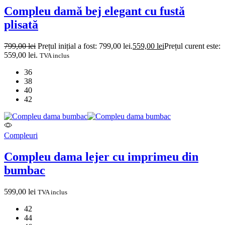
Compleu damă bej elegant cu fustă
plisată
799,00
lei
Prețul inițial a fost: 799,00 lei.
559,00
lei
Prețul curent este:
559,00 lei.
TVA inclus
36
38
40
42
Compleuri
Compleu dama lejer cu imprimeu din
bumbac
599,00
lei
TVA inclus
42
44