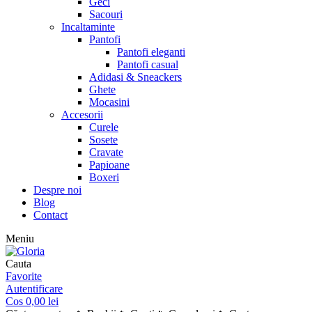
Geci
Sacouri
Incaltaminte
Pantofi
Pantofi eleganti
Pantofi casual
Adidasi & Sneackers
Ghete
Mocasini
Accesorii
Curele
Sosete
Cravate
Papioane
Boxeri
Despre noi
Blog
Contact
Meniu
Cauta
Favorite
Autentificare
Cos
0,00
lei