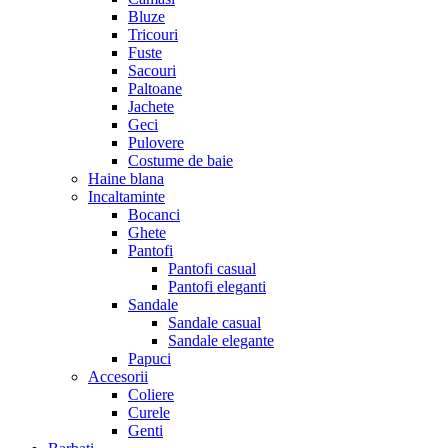
Bluze
Tricouri
Fuste
Sacouri
Paltoane
Jachete
Geci
Pulovere
Costume de baie
Haine blana
Incaltaminte
Bocanci
Ghete
Pantofi
Pantofi casual
Pantofi eleganti
Sandale
Sandale casual
Sandale elegante
Papuci
Accesorii
Coliere
Curele
Genti