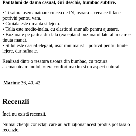
Pantaloni de dama casual, Gri deschis, bumbac subtire.
• Tesatura asemanatoare cu cea de IN, usoara – ceea ce ii face
potriviti pentru vara.
• Croiala este dreapta si lejera.
• Talia este medie-inalta, cu elastic si snur alb pentru ajustare.
• Buzunare pe partea din fata (exceptand buzunarul lateral in care e
tinuta mana).
• Stilul este casual-elegant, usor minimalist – potrivit pentru tinute
lejere, dar rafinate.
Realizati dintr-o tesatura usoara din bumbac, cu textura
asemanatoare inului, ofera confort maxim si un aspect natural.
Marime
36, 40, 42
Recenzii
Încă nu există recenzii.
Numai clienții conectați care au achiziționat acest produs pot lăsa o
recenzie.