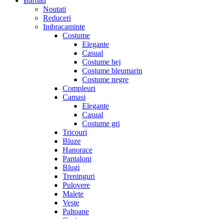
Barbati
Noutati
Reduceri
Imbracaminte
Costume
Elegante
Casual
Costume bej
Costume bleumarin
Costume negre
Compleuri
Camasi
Elegante
Casual
Costume gri
Tricouri
Bluze
Hanorace
Pantaloni
Blugi
Treninguri
Pulovere
Malete
Veste
Paltoane