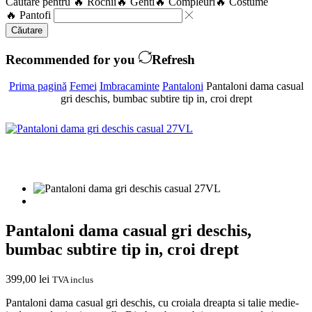
Căutare pentru
🔥 Rochii
🔥 Genti
🔥 Compleuri
🔥 Costume
🔥 Pantofi
Căutare
Recommended for you
Refresh
Prima pagină
Femei
Imbracaminte
Pantaloni
Pantaloni dama casual
gri deschis, bumbac subtire tip in, croi drept
Pantaloni dama casual gri deschis,
bumbac subtire tip in, croi drept
399,00
lei
TVA inclus
Pantaloni dama casual gri deschis, cu croiala dreapta si talie medie-