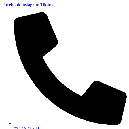
Facebook
Instagram
Tik-tok
0752 827 842