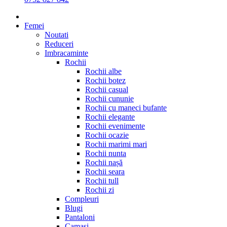
Femei
Noutati
Reduceri
Imbracaminte
Rochii
Rochii albe
Rochii botez
Rochii casual
Rochii cununie
Rochii cu maneci bufante
Rochii elegante
Rochii evenimente
Rochii ocazie
Rochii marimi mari
Rochii nunta
Rochii nașă
Rochii seara
Rochii tull
Rochii zi
Compleuri
Blugi
Pantaloni
Camasi