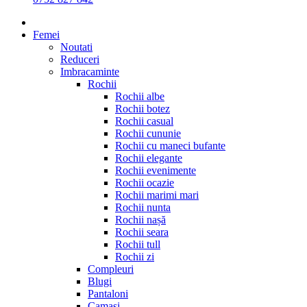
Femei
Noutati
Reduceri
Imbracaminte
Rochii
Rochii albe
Rochii botez
Rochii casual
Rochii cununie
Rochii cu maneci bufante
Rochii elegante
Rochii evenimente
Rochii ocazie
Rochii marimi mari
Rochii nunta
Rochii nașă
Rochii seara
Rochii tull
Rochii zi
Compleuri
Blugi
Pantaloni
Camasi