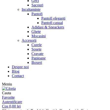
Geci
Sacouri
Incaltaminte
Pantofi
Pantofi eleganti
Pantofi casual
Adidasi & Sneackers
Ghete
Mocasini
Accesorii
Curele
Sosete
Cravate
Papioane
Boxeri
Despre noi
Blog
Contact
Meniu
Cauta
Favorite
Autentificare
Cos
0,00
lei