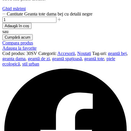
Ghid mărimi
Cantitate Geanta tote dama bej cu detalii negre
Adaugă în coș
sau
Cumpără acum
Compara produs
Adauga la favorite
Cod produs:
30SV
Categorii:
Accesorii
,
Noutati
Tag-uri:
geantă bej
,
geanta dama
,
geantă de zi
,
geantă spațioasă
,
geantă tote
,
piele
ecologică
,
stil urban