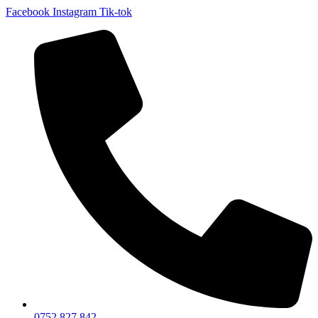
Facebook
Instagram
Tik-tok
0752 827 842