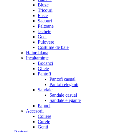
Bluze
Tricouri
Fuste
Sacouri
Paltoane
Jachete
Geci
Pulovere
Costume de baie
Haine blana
Incaltaminte
Bocanci
Ghete
Pantofi
Pantofi casual
Pantofi eleganti
Sandale
Sandale casual
Sandale elegante
Papuci
Accesorii
Coliere
Curele
Genti