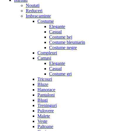
Barbati
Noutati
Reduceri
Imbracaminte
Costume
Elegante
Casual
Costume bej
Costume bleumarin
Costume negre
Compleuri
Camasi
Elegante
Casual
Costume gri
Tricouri
Bluze
Hanorace
Pantaloni
Blugi
Treninguri
Pulovere
Malete
Veste
Paltoane