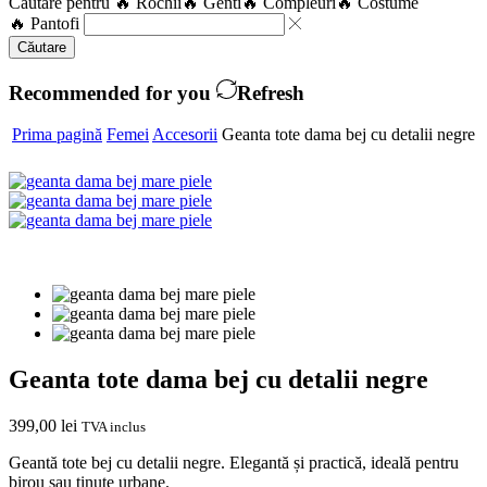
Căutare pentru
🔥 Rochii
🔥 Genti
🔥 Compleuri
🔥 Costume
🔥 Pantofi
Căutare
Recommended for you
Refresh
Prima pagină
Femei
Accesorii
Geanta tote dama bej cu detalii negre
Geanta tote dama bej cu detalii negre
399,00
lei
TVA inclus
Geantă tote bej cu detalii negre. Elegantă și practică, ideală pentru
birou sau ținute urbane.