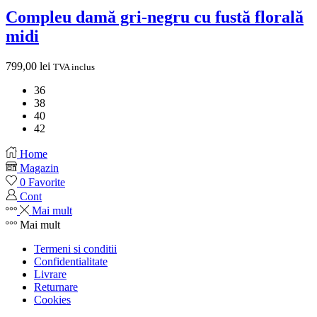
Compleu damă gri-negru cu fustă florală
midi
799,00
lei
TVA inclus
36
38
40
42
Home
Magazin
0
Favorite
Cont
Mai mult
Mai mult
Termeni si conditii
Confidentialitate
Livrare
Returnare
Cookies