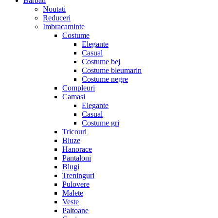
Barbati
Noutati
Reduceri
Imbracaminte
Costume
Elegante
Casual
Costume bej
Costume bleumarin
Costume negre
Compleuri
Camasi
Elegante
Casual
Costume gri
Tricouri
Bluze
Hanorace
Pantaloni
Blugi
Treninguri
Pulovere
Malete
Veste
Paltoane