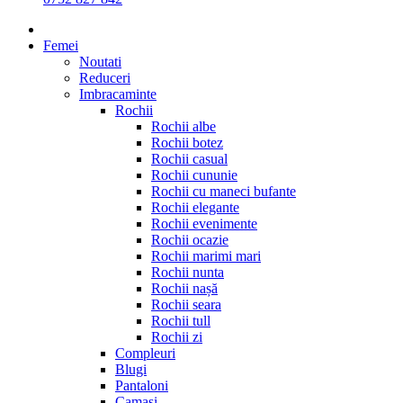
Femei
Noutati
Reduceri
Imbracaminte
Rochii
Rochii albe
Rochii botez
Rochii casual
Rochii cununie
Rochii cu maneci bufante
Rochii elegante
Rochii evenimente
Rochii ocazie
Rochii marimi mari
Rochii nunta
Rochii nașă
Rochii seara
Rochii tull
Rochii zi
Compleuri
Blugi
Pantaloni
Camasi