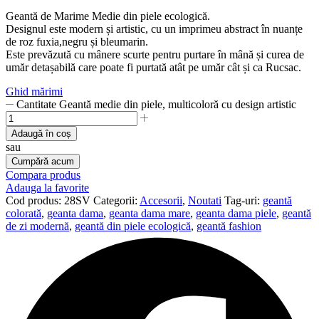
Geantă de Marime Medie din piele ecologică.
Designul este modern și artistic, cu un imprimeu abstract în nuanțe
de roz fuxia,negru și bleumarin.
Este prevăzută cu mânere scurte pentru purtare în mână și curea de
umăr detașabilă care poate fi purtată atât pe umăr cât și ca Rucsac.
Ghid mărimi
Cantitate Geantă medie din piele, multicoloră cu design artistic
Adaugă în coș
sau
Cumpără acum
Compara produs
Adauga la favorite
Cod produs:
28SV
Categorii:
Accesorii
,
Noutati
Tag-uri:
geantă
colorată
,
geanta dama
,
geanta dama mare
,
geanta dama piele
,
geantă
de zi modernă
,
geantă din piele ecologică
,
geantă fashion