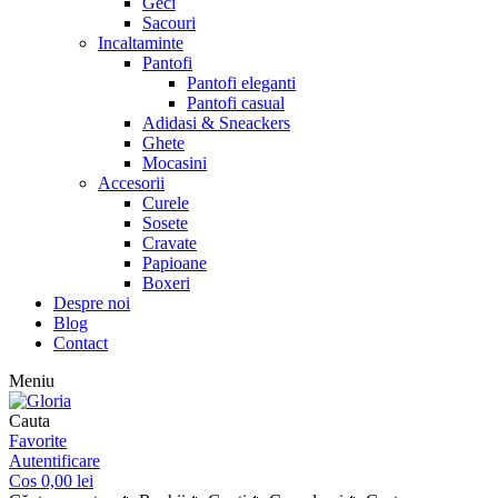
Geci
Sacouri
Incaltaminte
Pantofi
Pantofi eleganti
Pantofi casual
Adidasi & Sneackers
Ghete
Mocasini
Accesorii
Curele
Sosete
Cravate
Papioane
Boxeri
Despre noi
Blog
Contact
Meniu
Cauta
Favorite
Autentificare
Cos
0,00
lei