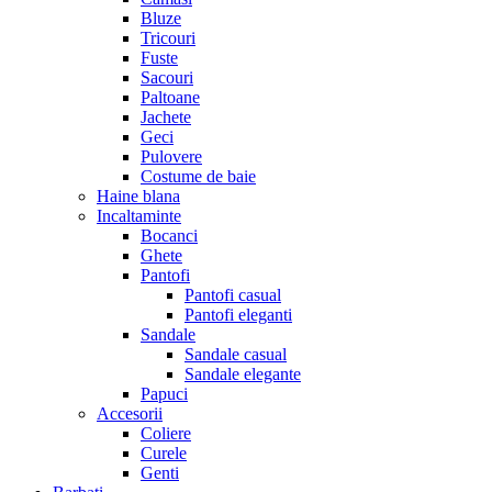
Bluze
Tricouri
Fuste
Sacouri
Paltoane
Jachete
Geci
Pulovere
Costume de baie
Haine blana
Incaltaminte
Bocanci
Ghete
Pantofi
Pantofi casual
Pantofi eleganti
Sandale
Sandale casual
Sandale elegante
Papuci
Accesorii
Coliere
Curele
Genti