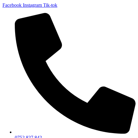
Facebook
Instagram
Tik-tok
0752 827 842