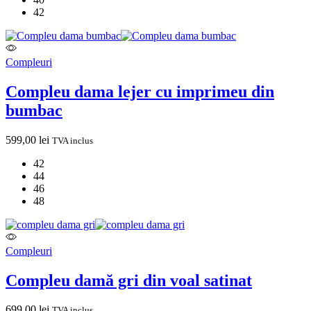
42
Compleuri
Compleu dama lejer cu imprimeu din
bumbac
599,00
lei
TVA inclus
42
44
46
48
Compleuri
Compleu damă gri din voal satinat
699,00
lei
TVA inclus