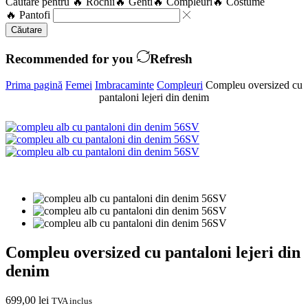
Căutare pentru
🔥 Rochii
🔥 Genti
🔥 Compleuri
🔥 Costume
🔥 Pantofi
Căutare
Recommended for you
Refresh
Prima pagină
Femei
Imbracaminte
Compleuri
Compleu oversized cu
pantaloni lejeri din denim
Compleu oversized cu pantaloni lejeri din
denim
699,00
lei
TVA inclus