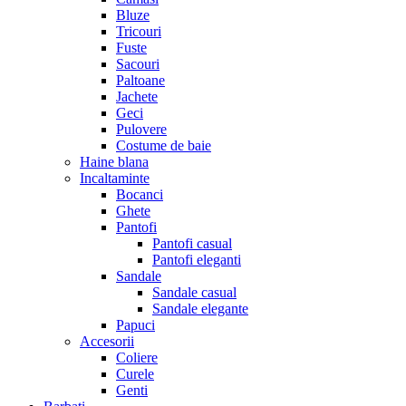
Bluze
Tricouri
Fuste
Sacouri
Paltoane
Jachete
Geci
Pulovere
Costume de baie
Haine blana
Incaltaminte
Bocanci
Ghete
Pantofi
Pantofi casual
Pantofi eleganti
Sandale
Sandale casual
Sandale elegante
Papuci
Accesorii
Coliere
Curele
Genti