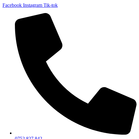
Facebook
Instagram
Tik-tok
0752 827 842