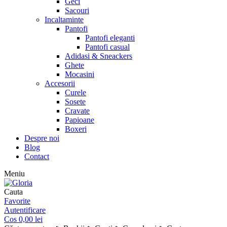
Geci
Sacouri
Incaltaminte
Pantofi
Pantofi eleganti
Pantofi casual
Adidasi & Sneackers
Ghete
Mocasini
Accesorii
Curele
Sosete
Cravate
Papioane
Boxeri
Despre noi
Blog
Contact
Meniu
Cauta
Favorite
Autentificare
Cos
0,00
lei