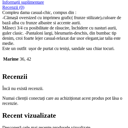
Informații suplimentare
Recenzii (0)
Compleu dama casual-chic, compus din :
-Cămașă oversized cu imprimeu grafic( frunze stilizate),culoare de
bază alba cu frunze albastre si accente aurii.
Mâneci 3/4 cu posibilitate de răsucire, închidere cu nasturi aurii,
guler clasic. -Pantaloni largi, bleumarin-deschis, din bumbac tip
denim, croi foarte lejer casual-relaxat dar usor elegant,iar talia este
medie.
Este un outfit ușor de purtat cu teniși, sandale sau chiar tocuri.
Marime
36, 42
Recenzii
Încă nu există recenzii.
Numai clienții conectați care au achiziționat acest produs pot lăsa o
recenzie.
Recent vizualizate
Descoperă cele mai recente produsele vizualizate