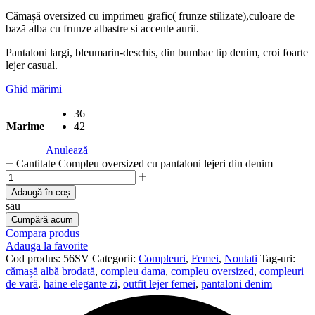
Cămașă oversized cu imprimeu grafic( frunze stilizate),culoare de
bază alba cu frunze albastre si accente aurii.
Pantaloni largi, bleumarin-deschis, din bumbac tip denim, croi foarte
lejer casual.
Ghid mărimi
36
Marime
42
Anulează
Cantitate Compleu oversized cu pantaloni lejeri din denim
Adaugă în coș
sau
Cumpără acum
Compara produs
Adauga la favorite
Cod produs:
56SV
Categorii:
Compleuri
,
Femei
,
Noutati
Tag-uri:
cămașă albă brodată
,
compleu dama
,
compleu oversized
,
compleuri
de vară
,
haine elegante zi
,
outfit lejer femei
,
pantaloni denim