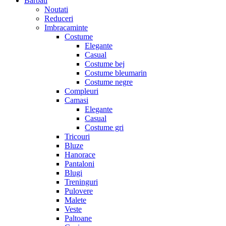
Barbati
Noutati
Reduceri
Imbracaminte
Costume
Elegante
Casual
Costume bej
Costume bleumarin
Costume negre
Compleuri
Camasi
Elegante
Casual
Costume gri
Tricouri
Bluze
Hanorace
Pantaloni
Blugi
Treninguri
Pulovere
Malete
Veste
Paltoane