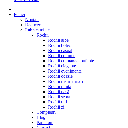
Femei
Noutati
Reduceri
Imbracaminte
Rochii
Rochii albe
Rochii botez
Rochii casual
Rochii cununie
Rochii cu maneci bufante
Rochii elegante
Rochii evenimente
Rochii ocazie
Rochii marimi mari
Rochii nunta
Rochii nașă
Rochii seara
Rochii tull
Rochii zi
Compleuri
Blugi
Pantaloni
Camasi