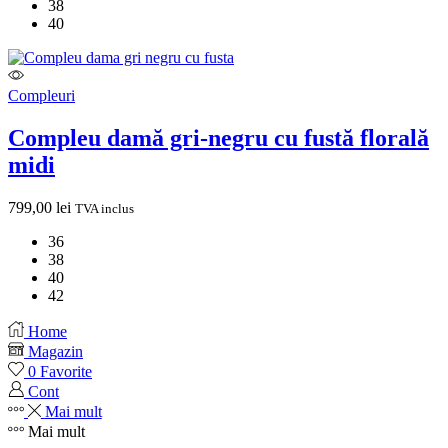
38
40
Compleuri
Compleu damă gri-negru cu fustă florală
midi
799,00
lei
TVA inclus
36
38
40
42
Home
Magazin
0
Favorite
Cont
Mai mult
Mai mult