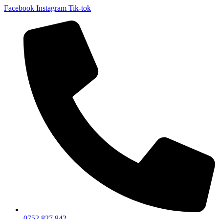
Facebook
Instagram
Tik-tok
0752 827 842