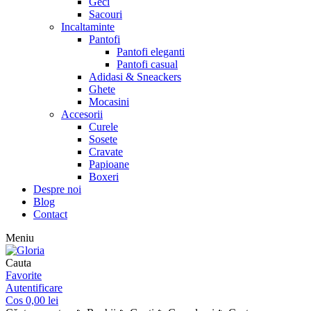
Geci
Sacouri
Incaltaminte
Pantofi
Pantofi eleganti
Pantofi casual
Adidasi & Sneackers
Ghete
Mocasini
Accesorii
Curele
Sosete
Cravate
Papioane
Boxeri
Despre noi
Blog
Contact
Meniu
Cauta
Favorite
Autentificare
Cos
0,00
lei