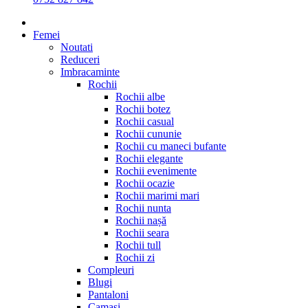
Femei
Noutati
Reduceri
Imbracaminte
Rochii
Rochii albe
Rochii botez
Rochii casual
Rochii cununie
Rochii cu maneci bufante
Rochii elegante
Rochii evenimente
Rochii ocazie
Rochii marimi mari
Rochii nunta
Rochii nașă
Rochii seara
Rochii tull
Rochii zi
Compleuri
Blugi
Pantaloni
Camasi