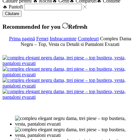
Căutare pentru
🔥 Rochii
🔥 Genti
🔥 Compleuri
🔥 Costume
🔥 Pantofi
Căutare
Recommended for you
Refresh
Prima pagină
Femei
Imbracaminte
Compleuri
Compleu Dama
Negru – Top, Vesta cu Detalii si Pantaloni Evazati