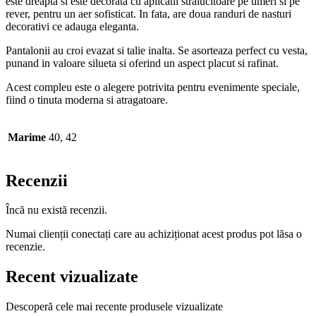
este dreapta si este decorata cu aplicatii stralucitoare pe umeri si pe
rever, pentru un aer sofisticat. In fata, are doua randuri de nasturi
decorativi ce adauga eleganta.
Pantalonii au croi evazat si talie inalta. Se asorteaza perfect cu vesta,
punand in valoare silueta si oferind un aspect placut si rafinat.
Acest compleu este o alegere potrivita pentru evenimente speciale,
fiind o tinuta moderna si atragatoare.
Marime
40, 42
Recenzii
Încă nu există recenzii.
Numai clienții conectați care au achiziționat acest produs pot lăsa o
recenzie.
Recent vizualizate
Descoperă cele mai recente produsele vizualizate