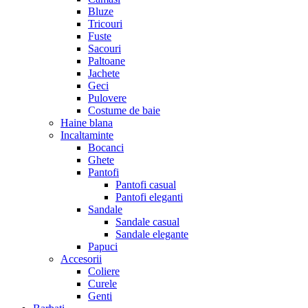
Bluze
Tricouri
Fuste
Sacouri
Paltoane
Jachete
Geci
Pulovere
Costume de baie
Haine blana
Incaltaminte
Bocanci
Ghete
Pantofi
Pantofi casual
Pantofi eleganti
Sandale
Sandale casual
Sandale elegante
Papuci
Accesorii
Coliere
Curele
Genti