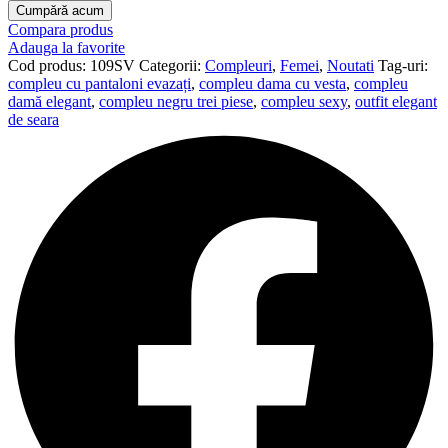
Cumpără acum
Compara produs
Adauga la favorite
Cod produs:
109SV
Categorii:
Compleuri
,
Femei
,
Noutati
Tag-uri:
compleu cu pantaloni evazați
,
compleu dama cu vesta
,
compleu
damă elegant
,
compleu negru trei piese
,
compleu sexy
,
outfit elegant
de seara