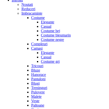
Barbati
Noutati
Reduceri
Imbracaminte
Costume
Elegante
Casual
Costume bej
Costume bleumarin
Costume negre
Compleuri
Camasi
Elegante
Casual
Costume gri
Tricouri
Bluze
Hanorace
Pantaloni
Blugi
Treninguri
Pulovere
Malete
Veste
Paltoane