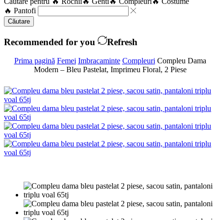
Căutare pentru
🔥 Rochii
🔥 Genti
🔥 Compleuri
🔥 Costume
🔥 Pantofi
Căutare
Recommended for you
Refresh
Prima pagină
Femei
Imbracaminte
Compleuri
Compleu Dama
Modern – Bleu Pastelat, Imprimeu Floral, 2 Piese