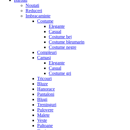
Barbati
Noutati
Reduceri
Imbracaminte
Costume
Elegante
Casual
Costume bej
Costume bleumarin
Costume negre
Compleuri
Camasi
Elegante
Casual
Costume gri
Tricouri
Bluze
Hanorace
Pantaloni
Blugi
Treninguri
Pulovere
Malete
Veste
Paltoane