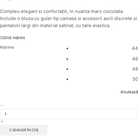
Compleu elegant si confortabil, in nuanta maro ciocolata.
Include o bluza cu guler tip camasa si accesorii aurii discrete si
pantaloni largi din material satinat, cu talie elastica.
Ghid mărimi
Marime
44
46
48
50
Anulează
Cantitate
Compleu
Dama
Elegant
Maro
ADAUGĂ ÎN COȘ
–