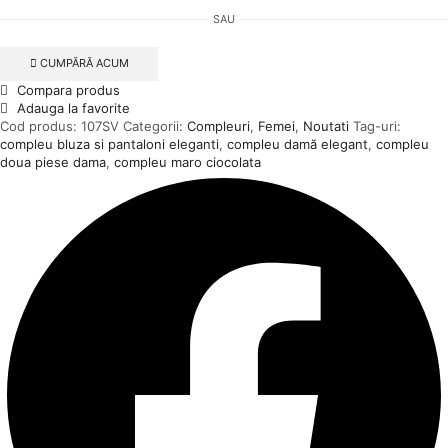
Bluza
SAU
Lejera
si
Pantaloni
CUMPĂRĂ ACUM
Largi
Compara produs
Adauga la favorite
Cod produs:
107SV
Categorii:
Compleuri
,
Femei
,
Noutati
Tag-uri:
compleu bluza si pantaloni eleganti
,
compleu damă elegant
,
compleu
doua piese dama
,
compleu maro ciocolata