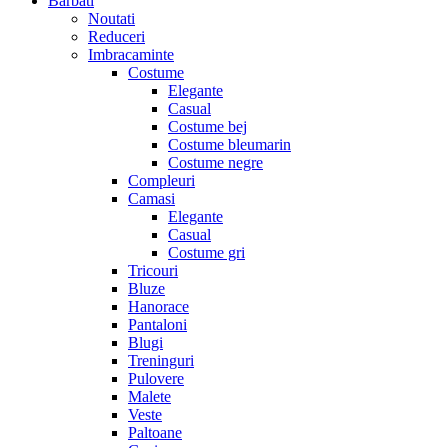
Barbati
Noutati
Reduceri
Imbracaminte
Costume
Elegante
Casual
Costume bej
Costume bleumarin
Costume negre
Compleuri
Camasi
Elegante
Casual
Costume gri
Tricouri
Bluze
Hanorace
Pantaloni
Blugi
Treninguri
Pulovere
Malete
Veste
Paltoane