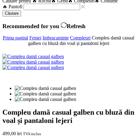
Căutare pentru
🔥 Rochii
🔥 Genti
🔥 Compleuri
🔥 Costume
🔥 Pantofi
Căutare
Recommended for you
Refresh
Prima pagină
Femei
Imbracaminte
Compleuri
Compleu damă casual
galben cu bluză din voal și pantaloni lejeri
Compleu damă casual galben cu bluză din
voal și pantaloni lejeri
499,00
lei
TVA inclus