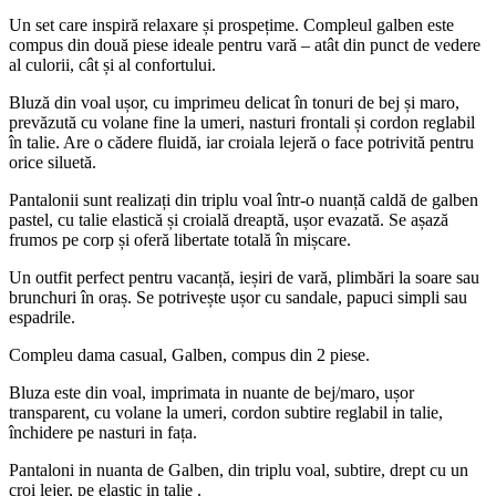
Un set care inspiră relaxare și prospețime. Compleul galben este
compus din două piese ideale pentru vară – atât din punct de vedere
al culorii, cât și al confortului.
Bluză din voal ușor, cu imprimeu delicat în tonuri de bej și maro,
prevăzută cu volane fine la umeri, nasturi frontali și cordon reglabil
în talie. Are o cădere fluidă, iar croiala lejeră o face potrivită pentru
orice siluetă.
Pantalonii sunt realizați din triplu voal într-o nuanță caldă de galben
pastel, cu talie elastică și croială dreaptă, ușor evazată. Se așază
frumos pe corp și oferă libertate totală în mișcare.
Un outfit perfect pentru vacanță, ieșiri de vară, plimbări la soare sau
brunchuri în oraș. Se potrivește ușor cu sandale, papuci simpli sau
espadrile.
Compleu dama casual, Galben, compus din 2 piese.
Bluza este din voal, imprimata in nuante de bej/maro, ușor
transparent, cu volane la umeri, cordon subtire reglabil in talie,
închidere pe nasturi in fața.
Pantaloni in nuanta de Galben, din triplu voal, subtire, drept cu un
croi lejer, pe elastic in talie .