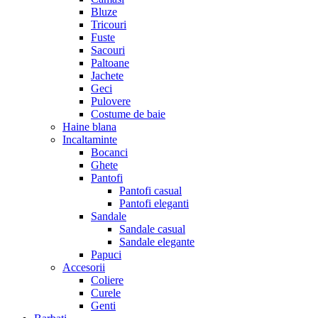
Bluze
Tricouri
Fuste
Sacouri
Paltoane
Jachete
Geci
Pulovere
Costume de baie
Haine blana
Incaltaminte
Bocanci
Ghete
Pantofi
Pantofi casual
Pantofi eleganti
Sandale
Sandale casual
Sandale elegante
Papuci
Accesorii
Coliere
Curele
Genti