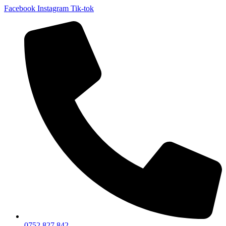
Facebook
Instagram
Tik-tok
0752 827 842