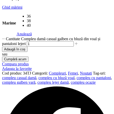
Ghid mărimi
36
38
Marime
40
Anulează
Cantitate Compleu damă casual galben cu bluză din voal și
pantaloni lejeri
Adaugă în coș
sau
Cumpără acum
Compara produs
Adauga la favorite
Cod produs:
34TJ
Categorii:
Compleuri
,
Femei
,
Noutati
Tag-uri:
compleu casual damă
,
compleu cu bluză voal
,
compleu cu pantaloni
,
compleu galben vară
,
compleu lejer damă
,
compleu ocazie