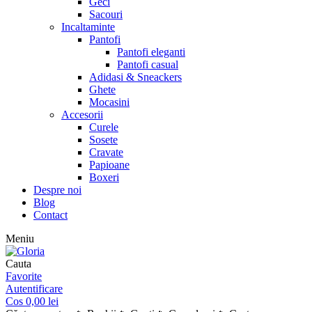
Geci
Sacouri
Incaltaminte
Pantofi
Pantofi eleganti
Pantofi casual
Adidasi & Sneackers
Ghete
Mocasini
Accesorii
Curele
Sosete
Cravate
Papioane
Boxeri
Despre noi
Blog
Contact
Meniu
Cauta
Favorite
Autentificare
Cos
0,00
lei