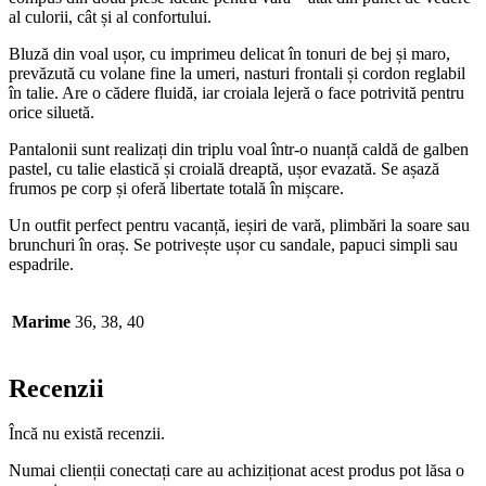
al culorii, cât și al confortului.
Bluză din voal ușor, cu imprimeu delicat în tonuri de bej și maro,
prevăzută cu volane fine la umeri, nasturi frontali și cordon reglabil
în talie. Are o cădere fluidă, iar croiala lejeră o face potrivită pentru
orice siluetă.
Pantalonii sunt realizați din triplu voal într-o nuanță caldă de galben
pastel, cu talie elastică și croială dreaptă, ușor evazată. Se așază
frumos pe corp și oferă libertate totală în mișcare.
Un outfit perfect pentru vacanță, ieșiri de vară, plimbări la soare sau
brunchuri în oraș. Se potrivește ușor cu sandale, papuci simpli sau
espadrile.
Marime
36, 38, 40
Recenzii
Încă nu există recenzii.
Numai clienții conectați care au achiziționat acest produs pot lăsa o