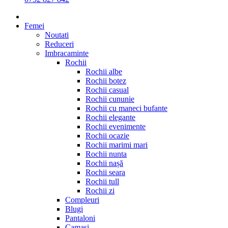
Femei
Noutati
Reduceri
Imbracaminte
Rochii
Rochii albe
Rochii botez
Rochii casual
Rochii cununie
Rochii cu maneci bufante
Rochii elegante
Rochii evenimente
Rochii ocazie
Rochii marimi mari
Rochii nunta
Rochii nașă
Rochii seara
Rochii tull
Rochii zi
Compleuri
Blugi
Pantaloni
Camasi