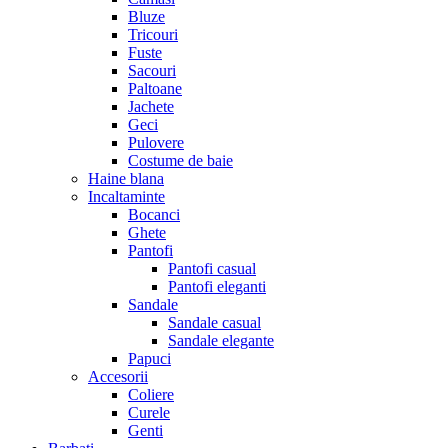
Bluze
Tricouri
Fuste
Sacouri
Paltoane
Jachete
Geci
Pulovere
Costume de baie
Haine blana
Incaltaminte
Bocanci
Ghete
Pantofi
Pantofi casual
Pantofi eleganti
Sandale
Sandale casual
Sandale elegante
Papuci
Accesorii
Coliere
Curele
Genti