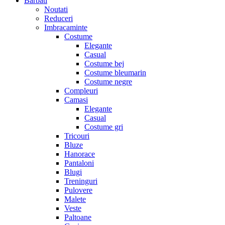
Barbati
Noutati
Reduceri
Imbracaminte
Costume
Elegante
Casual
Costume bej
Costume bleumarin
Costume negre
Compleuri
Camasi
Elegante
Casual
Costume gri
Tricouri
Bluze
Hanorace
Pantaloni
Blugi
Treninguri
Pulovere
Malete
Veste
Paltoane