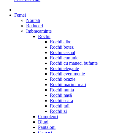
Femei
Noutati
Reduceri
Imbracaminte
Rochii
Rochii albe
Rochii botez
Rochii casual
Rochii cununie
Rochii cu maneci bufante
Rochii elegante
Rochii evenimente
Rochii ocazie
Rochii marimi mari
Rochii nunta
Rochii nașă
Rochii seara
Rochii tull
Rochii zi
Compleuri
Blugi
Pantaloni
Camasi