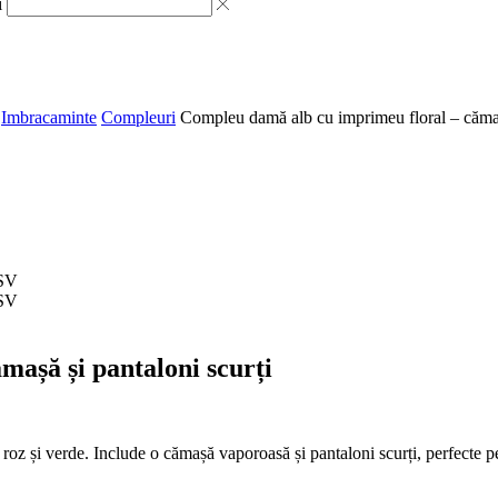
i
Imbracaminte
Compleuri
Compleu damă alb cu imprimeu floral – cămașă
așă și pantaloni scurți
oz și verde. Include o cămașă vaporoasă și pantaloni scurți, perfecte pe