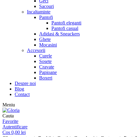
Geci
Sacouri
Incaltaminte
Pantofi
Pantofi eleganti
Pantofi casual
Adidasi & Sneackers
Ghete
Mocasini
Accesorii
Curele
Sosete
Cravate
Papioane
Boxeri
Despre noi
Blog
Contact
Meniu
Cauta
Favorite
Autentificare
Cos
0,00
lei