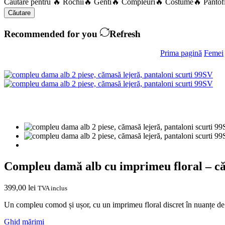
Căutare pentru
🔥 Rochii
🔥 Genti
🔥 Compleuri
🔥 Costume
🔥 Pantof
Căutare
Recommended for you
Refresh
Prima pagină
Femei
Compleu damă alb cu imprimeu floral – căm
399,00
lei
TVA inclus
Un compleu comod și ușor, cu un imprimeu floral discret în nuanțe de r
Ghid mărimi