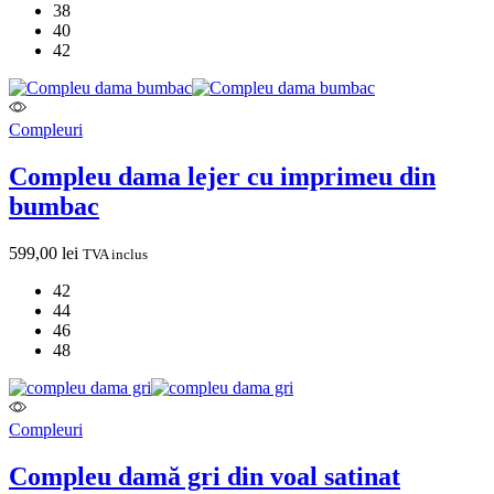
38
40
42
Compleuri
Compleu dama lejer cu imprimeu din
bumbac
599,00
lei
TVA inclus
42
44
46
48
Compleuri
Compleu damă gri din voal satinat