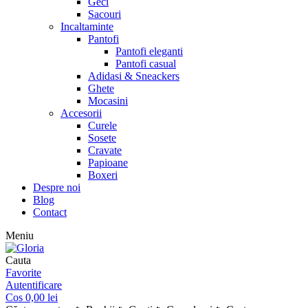
Geci
Sacouri
Incaltaminte
Pantofi
Pantofi eleganti
Pantofi casual
Adidasi & Sneackers
Ghete
Mocasini
Accesorii
Curele
Sosete
Cravate
Papioane
Boxeri
Despre noi
Blog
Contact
Meniu
Cauta
Favorite
Autentificare
Cos
0,00
lei