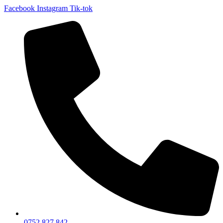
Facebook
Instagram
Tik-tok
0752 827 842