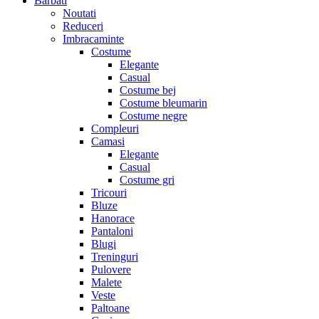
Barbati
Noutati
Reduceri
Imbracaminte
Costume
Elegante
Casual
Costume bej
Costume bleumarin
Costume negre
Compleuri
Camasi
Elegante
Casual
Costume gri
Tricouri
Bluze
Hanorace
Pantaloni
Blugi
Treninguri
Pulovere
Malete
Veste
Paltoane