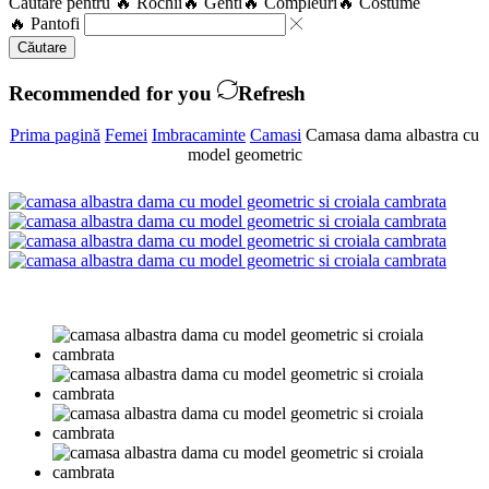
Căutare pentru
🔥 Rochii
🔥 Genti
🔥 Compleuri
🔥 Costume
🔥 Pantofi
Căutare
Recommended for you
Refresh
Prima pagină
Femei
Imbracaminte
Camasi
Camasa dama albastra cu
model geometric