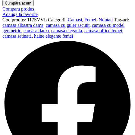
Cumpără acum
Compara produs
Adauga la favorite
Cod produs:
117SVVL
Categorii:
Camasi
,
Femei
,
Noutati
Tag-uri:
camasa albastra dama
,
camasa cu guler ascutit
,
camasa cu model
geometric
,
camasa dama
,
camasa eleganta
,
camasa office femei
,
camasa satinata
,
haine elegante femei