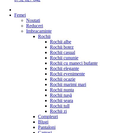
Femei
Noutati
Reduceri
Imbracaminte
Rochii
Rochii albe
Rochii botez
Rochii casual
Rochii cununie
Rochii cu maneci bufante
Rochii elegante
Rochii evenimente
Rochii ocazie
Rochii marimi mari
Rochii nunta
Rochii nașă
Rochii seara
Rochii tull
Rochii zi
Compleuri
Blugi
Pantaloni
Camasi