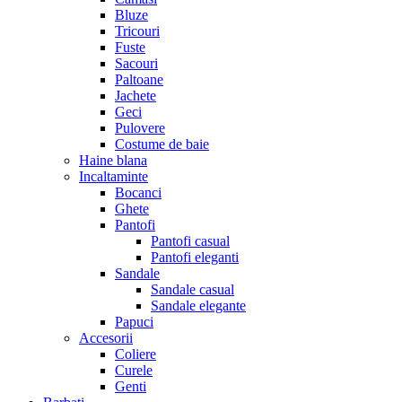
Bluze
Tricouri
Fuste
Sacouri
Paltoane
Jachete
Geci
Pulovere
Costume de baie
Haine blana
Incaltaminte
Bocanci
Ghete
Pantofi
Pantofi casual
Pantofi eleganti
Sandale
Sandale casual
Sandale elegante
Papuci
Accesorii
Coliere
Curele
Genti