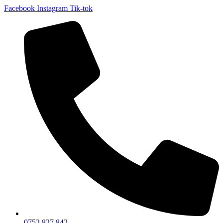
Facebook
Instagram
Tik-tok
0752 827 842