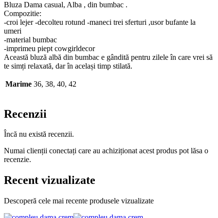
Bluza Dama casual, Alba , din bumbac .
Compozitie:
-croi lejer -decolteu rotund -maneci trei sferturi ,usor bufante la
umeri
-material bumbac
-imprimeu piept cowgirldecor
Această bluză albă din bumbac e gândită pentru zilele în care vrei să
te simți relaxată, dar în același timp stilată.
Marime
36, 38, 40, 42
Recenzii
Încă nu există recenzii.
Numai clienții conectați care au achiziționat acest produs pot lăsa o
recenzie.
Recent vizualizate
Descoperă cele mai recente produsele vizualizate