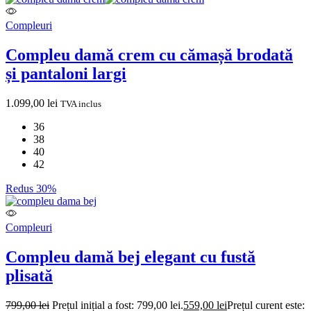
Compleuri
Compleu damă crem cu cămașă brodată
și pantaloni largi
1.099,00
lei
TVA inclus
36
38
40
42
Redus 30%
Compleuri
Compleu damă bej elegant cu fustă
plisată
799,00
lei
Prețul inițial a fost: 799,00 lei.
559,00
lei
Prețul curent este: