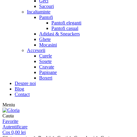
Geci
Sacouri
Incaltaminte
Pantofi
Pantofi eleganti
Pantofi casual
Adidasi & Sneackers
Ghete
Mocasini
Accesorii
Curele
Sosete
Cravate
Papioane
Boxeri
Despre noi
Blog
Contact
Meniu
Cauta
Favorite
Autentificare
Cos
0,00
lei