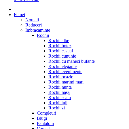
Femei
Noutati
Reduceri
Imbracaminte
Rochii
Rochii albe
Rochii botez
Rochii casual
Rochii cununie
Rochii cu maneci bufante
Rochii elegante
Rochii evenimente
Rochii ocazie
Rochii marimi mari
Rochii nunta
Rochii nașă
Rochii seara
Rochii tull
Rochii zi
Compleuri
Blugi
Pantaloni
Camasi