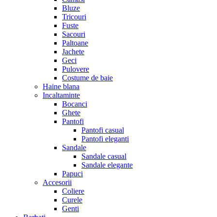
Bluze
Tricouri
Fuste
Sacouri
Paltoane
Jachete
Geci
Pulovere
Costume de baie
Haine blana
Incaltaminte
Bocanci
Ghete
Pantofi
Pantofi casual
Pantofi eleganti
Sandale
Sandale casual
Sandale elegante
Papuci
Accesorii
Coliere
Curele
Genti