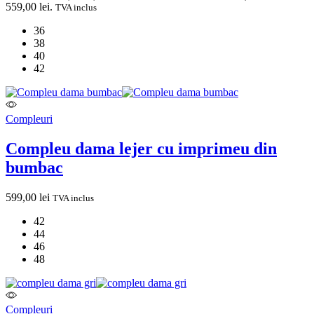
559,00 lei.
TVA inclus
36
38
40
42
Compleuri
Compleu dama lejer cu imprimeu din
bumbac
599,00
lei
TVA inclus
42
44
46
48
Compleuri