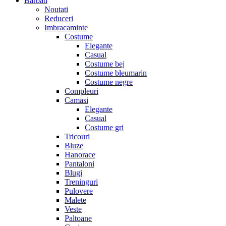
Barbati
Noutati
Reduceri
Imbracaminte
Costume
Elegante
Casual
Costume bej
Costume bleumarin
Costume negre
Compleuri
Camasi
Elegante
Casual
Costume gri
Tricouri
Bluze
Hanorace
Pantaloni
Blugi
Treninguri
Pulovere
Malete
Veste
Paltoane