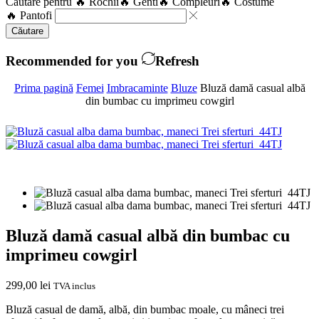
Căutare pentru
🔥 Rochii
🔥 Genti
🔥 Compleuri
🔥 Costume
🔥 Pantofi
Căutare
Recommended for you
Refresh
Prima pagină
Femei
Imbracaminte
Bluze
Bluză damă casual albă
din bumbac cu imprimeu cowgirl
Bluză damă casual albă din bumbac cu
imprimeu cowgirl
299,00
lei
TVA inclus
Bluză casual de damă, albă, din bumbac moale, cu mâneci trei