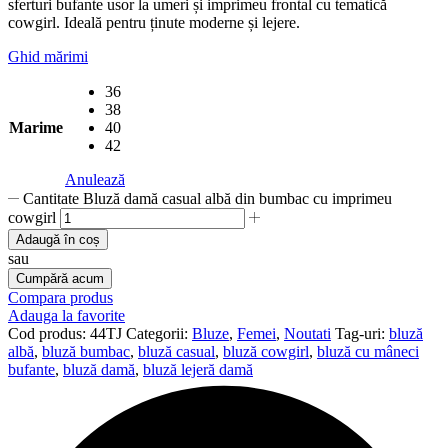
sferturi bufante usor la umeri și imprimeu frontal cu tematică
cowgirl. Ideală pentru ținute moderne și lejere.
Ghid mărimi
36
38
Marime
40
42
Anulează
Cantitate Bluză damă casual albă din bumbac cu imprimeu
cowgirl
Adaugă în coș
sau
Cumpără acum
Compara produs
Adauga la favorite
Cod produs:
44TJ
Categorii:
Bluze
,
Femei
,
Noutati
Tag-uri:
bluză
albă
,
bluză bumbac
,
bluză casual
,
bluză cowgirl
,
bluză cu mâneci
bufante
,
bluză damă
,
bluză lejeră damă