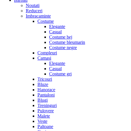
Barbati
Noutati
Reduceri
Imbracaminte
Costume
Elegante
Casual
Costume bej
Costume bleumarin
Costume negre
Compleuri
Camasi
Elegante
Casual
Costume gri
Tricouri
Bluze
Hanorace
Pantaloni
Blugi
Treninguri
Pulovere
Malete
Veste
Paltoane