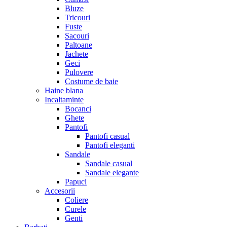
Bluze
Tricouri
Fuste
Sacouri
Paltoane
Jachete
Geci
Pulovere
Costume de baie
Haine blana
Incaltaminte
Bocanci
Ghete
Pantofi
Pantofi casual
Pantofi eleganti
Sandale
Sandale casual
Sandale elegante
Papuci
Accesorii
Coliere
Curele
Genti