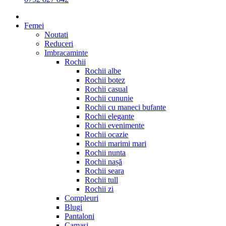
Femei
Noutati
Reduceri
Imbracaminte
Rochii
Rochii albe
Rochii botez
Rochii casual
Rochii cununie
Rochii cu maneci bufante
Rochii elegante
Rochii evenimente
Rochii ocazie
Rochii marimi mari
Rochii nunta
Rochii nașă
Rochii seara
Rochii tull
Rochii zi
Compleuri
Blugi
Pantaloni
Camasi