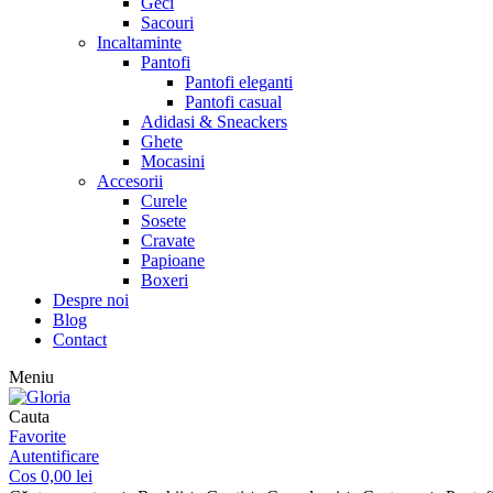
Geci
Sacouri
Incaltaminte
Pantofi
Pantofi eleganti
Pantofi casual
Adidasi & Sneackers
Ghete
Mocasini
Accesorii
Curele
Sosete
Cravate
Papioane
Boxeri
Despre noi
Blog
Contact
Meniu
Cauta
Favorite
Autentificare
Cos
0,00
lei