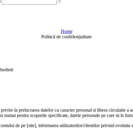
i
Home
Politică de confidențialitate
hedinti
u privire la prelucrarea datelor cu caracter personal si libera circul
i numai pentru scopurile specificate, datele personale pe care ni le fur
contului de pe [site], informarea utilizatorilor/clientilor privind evolutia