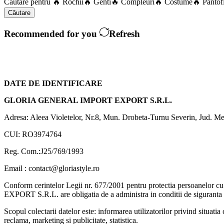
Căutare pentru
🔥 Rochii
🔥 Genti
🔥 Compleuri
🔥 Costume
🔥 Pantof
Căutare
Recommended for you
Refresh
DATE DE IDENTIFICARE
GLORIA GENERAL IMPORT EXPORT S.R.L.
Adresa: Aleea Violetelor, Nr.8, Mun. Drobeta-Turnu Severin, Jud. Me
CUI: RO3974764
Reg. Com.:J25/769/1993
Email : contact@gloriastyle.ro
Conform cerintelor Legii nr. 677/2001 pentru protectia persoanelor c
EXPORT S.R.L. are obligatia de a administra in conditii de siguranta s
Scopul colectarii datelor este: informarea utilizatorilor privind situatia 
reclama, marketing si publicitate, statistica.