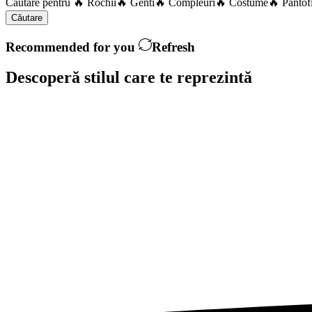
Căutare pentru
🔥 Rochii
🔥 Genti
🔥 Compleuri
🔥 Costume
🔥 Pantof
Căutare
Recommended for you
Refresh
Descoperă stilul care te
reprezintă