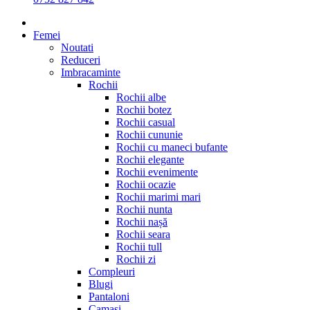
Femei
Noutati
Reduceri
Imbracaminte
Rochii
Rochii albe
Rochii botez
Rochii casual
Rochii cununie
Rochii cu maneci bufante
Rochii elegante
Rochii evenimente
Rochii ocazie
Rochii marimi mari
Rochii nunta
Rochii nașă
Rochii seara
Rochii tull
Rochii zi
Compleuri
Blugi
Pantaloni
Camasi