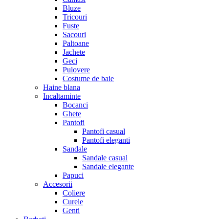
Bluze
Tricouri
Fuste
Sacouri
Paltoane
Jachete
Geci
Pulovere
Costume de baie
Haine blana
Incaltaminte
Bocanci
Ghete
Pantofi
Pantofi casual
Pantofi eleganti
Sandale
Sandale casual
Sandale elegante
Papuci
Accesorii
Coliere
Curele
Genti