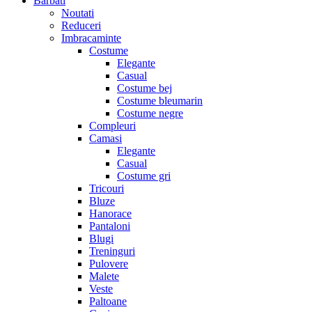
Barbati
Noutati
Reduceri
Imbracaminte
Costume
Elegante
Casual
Costume bej
Costume bleumarin
Costume negre
Compleuri
Camasi
Elegante
Casual
Costume gri
Tricouri
Bluze
Hanorace
Pantaloni
Blugi
Treninguri
Pulovere
Malete
Veste
Paltoane