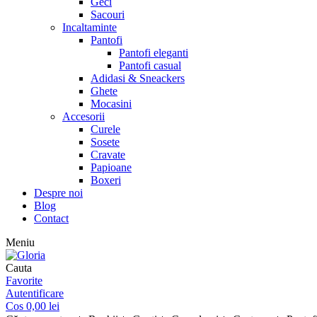
Geci
Sacouri
Incaltaminte
Pantofi
Pantofi eleganti
Pantofi casual
Adidasi & Sneackers
Ghete
Mocasini
Accesorii
Curele
Sosete
Cravate
Papioane
Boxeri
Despre noi
Blog
Contact
Meniu
Cauta
Favorite
Autentificare
Cos
0,00
lei