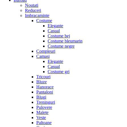
Barbati
Noutati
Reduceri
Imbracaminte
Costume
Elegante
Casual
Costume bej
Costume bleumarin
Costume negre
Compleuri
Camasi
Elegante
Casual
Costume gri
Tricouri
Bluze
Hanorace
Pantaloni
Blugi
Treninguri
Pulovere
Malete
Veste
Paltoane