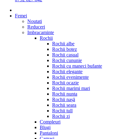
Femei
Noutati
Reduceri
Imbracaminte
Rochii
Rochii albe
Rochii botez
Rochii casual
Rochii cununie
Rochii cu maneci bufante
Rochii elegante
Rochii evenimente
Rochii ocazie
Rochii marimi mari
Rochii nunta
Rochii nașă
Rochii seara
Rochii tull
Rochii zi
Compleuri
Blugi
Pantaloni
Camasi