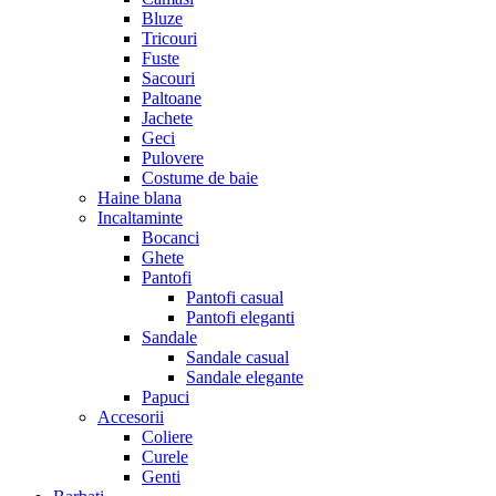
Bluze
Tricouri
Fuste
Sacouri
Paltoane
Jachete
Geci
Pulovere
Costume de baie
Haine blana
Incaltaminte
Bocanci
Ghete
Pantofi
Pantofi casual
Pantofi eleganti
Sandale
Sandale casual
Sandale elegante
Papuci
Accesorii
Coliere
Curele
Genti