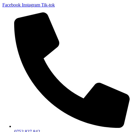
Facebook
Instagram
Tik-tok
0752 827 842