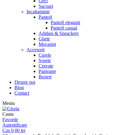
Geci
Sacouri
Incaltaminte
Pantofi
Pantofi eleganti
Pantofi casual
Adidasi & Sneackers
Ghete
Mocasini
Accesorii
Curele
Sosete
Cravate
Papioane
Boxeri
Despre noi
Blog
Contact
Meniu
Cauta
Favorite
Autentificare
Cos
0,00
lei