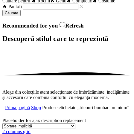
Căutare pentru
🔥 Rochii
🔥 Genti
🔥 Compleuri
🔥 Costume
🔥 Pantofi
Căutare
Recommended for you
Refresh
Descoperă stilul care te
reprezintă
Alege din colecțiile atent selecționate de îmbrăcăminte, încălțăminte
și accesorii care combină confortul cu eleganța modernă.
Prima pagină
Shop
Produse etichetate „tricouri bumbac premium”
Placeholder for ajax description replacement
2 columns grid