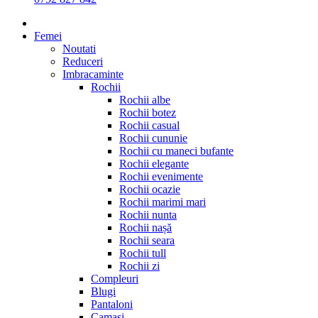
Femei
Noutati
Reduceri
Imbracaminte
Rochii
Rochii albe
Rochii botez
Rochii casual
Rochii cununie
Rochii cu maneci bufante
Rochii elegante
Rochii evenimente
Rochii ocazie
Rochii marimi mari
Rochii nunta
Rochii nașă
Rochii seara
Rochii tull
Rochii zi
Compleuri
Blugi
Pantaloni
Camasi