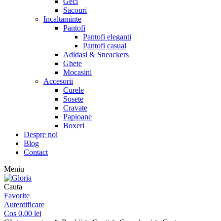
Geci
Sacouri
Incaltaminte
Pantofi
Pantofi eleganti
Pantofi casual
Adidasi & Sneackers
Ghete
Mocasini
Accesorii
Curele
Sosete
Cravate
Papioane
Boxeri
Despre noi
Blog
Contact
Meniu
Cauta
Favorite
Autentificare
Cos
0,00
lei