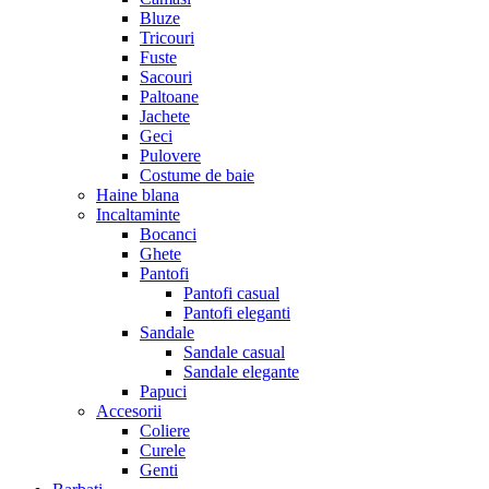
Bluze
Tricouri
Fuste
Sacouri
Paltoane
Jachete
Geci
Pulovere
Costume de baie
Haine blana
Incaltaminte
Bocanci
Ghete
Pantofi
Pantofi casual
Pantofi eleganti
Sandale
Sandale casual
Sandale elegante
Papuci
Accesorii
Coliere
Curele
Genti