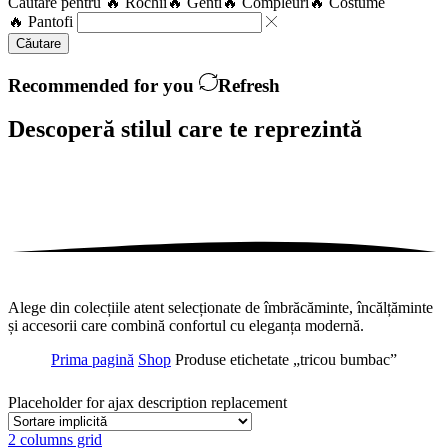
Căutare pentru
🔥 Rochii
🔥 Genti
🔥 Compleuri
🔥 Costume
🔥 Pantofi
Căutare
Recommended for you
Refresh
Descoperă stilul care te
reprezintă
Alege din colecțiile atent selecționate de îmbrăcăminte, încălțăminte
și accesorii care combină confortul cu eleganța modernă.
Prima pagină
Shop
Produse etichetate „tricou bumbac”
Placeholder for ajax description replacement
2 columns grid