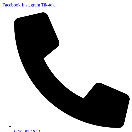
Facebook
Instagram
Tik-tok
0752 827 842