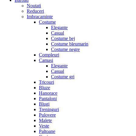
Barbati
Noutati
Reduceri
Imbracaminte
Costume
Elegante
Casual
Costume bej
Costume bleumarin
Costume negre
Compleuri
Camasi
Elegante
Casual
Costume gri
Tricouri
Bluze
Hanorace
Pantaloni
Blugi
Treninguri
Pulovere
Malete
Veste
Paltoane