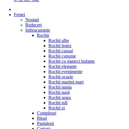
Femei
Noutati
Reduceri
Imbracaminte
Rochii
Rochii albe
Rochii botez
Rochii casual
Rochii cununie
Rochii cu maneci bufante
Rochii elegante
Rochii evenimente
Rochii ocazie
Rochii marimi mari
Rochii nunta
Rochii nașă
Rochii seara
Rochii tull
Rochii zi
Compleuri
Blugi
Pantaloni
Camasi