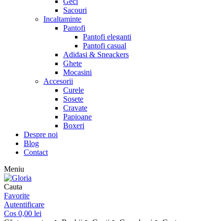
Geci
Sacouri
Incaltaminte
Pantofi
Pantofi eleganti
Pantofi casual
Adidasi & Sneackers
Ghete
Mocasini
Accesorii
Curele
Sosete
Cravate
Papioane
Boxeri
Despre noi
Blog
Contact
Meniu
Cauta
Favorite
Autentificare
Cos
0,00
lei