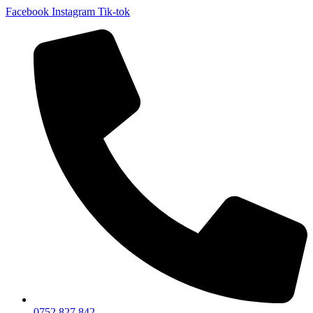
Facebook
Instagram
Tik-tok
0752 827 842