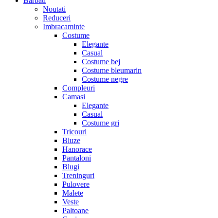
Barbati
Noutati
Reduceri
Imbracaminte
Costume
Elegante
Casual
Costume bej
Costume bleumarin
Costume negre
Compleuri
Camasi
Elegante
Casual
Costume gri
Tricouri
Bluze
Hanorace
Pantaloni
Blugi
Treninguri
Pulovere
Malete
Veste
Paltoane