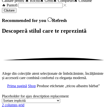
Căutare pentru
🔥 Rochii
🔥 Genti
🔥 Compleuri
🔥 Costume
🔥 Pantofi
Căutare
Recommended for you
Refresh
Descoperă stilul care te
reprezintă
Alege din colecțiile atent selecționate de îmbrăcăminte, încălțăminte
și accesorii care combină confortul cu eleganța modernă.
Prima pagină
Shop
Produse etichetate „tricou albastru bărbat”
Placeholder for ajax description replacement
2 columns grid