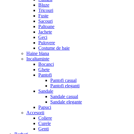
Bluze
Tricouri
Fuste
Sacouri
Paltoane
Jachete
Geci
Pulovere
Costume de baie
Haine blana
Incaltaminte
Bocanci
Ghete
Pantofi
Pantofi casual
Pantofi eleganti
Sandale
Sandale casual
Sandale elegante
Papuci
Accesorii
Coliere
Curele
Genti