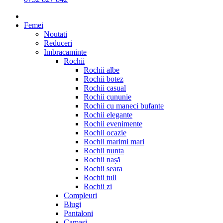
Femei
Noutati
Reduceri
Imbracaminte
Rochii
Rochii albe
Rochii botez
Rochii casual
Rochii cununie
Rochii cu maneci bufante
Rochii elegante
Rochii evenimente
Rochii ocazie
Rochii marimi mari
Rochii nunta
Rochii nașă
Rochii seara
Rochii tull
Rochii zi
Compleuri
Blugi
Pantaloni
Camasi