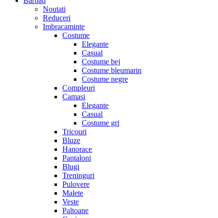
Barbati
Noutati
Reduceri
Imbracaminte
Costume
Elegante
Casual
Costume bej
Costume bleumarin
Costume negre
Compleuri
Camasi
Elegante
Casual
Costume gri
Tricouri
Bluze
Hanorace
Pantaloni
Blugi
Treninguri
Pulovere
Malete
Veste
Paltoane