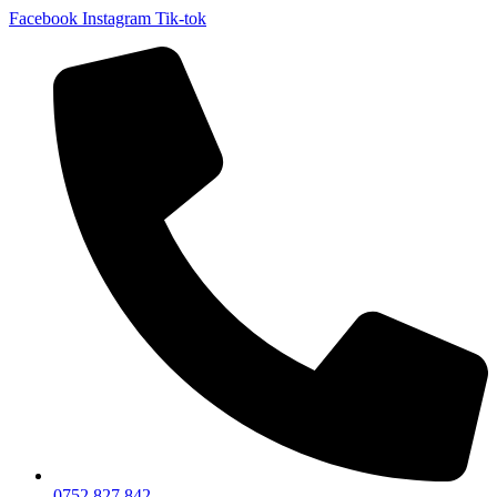
Facebook
Instagram
Tik-tok
0752 827 842