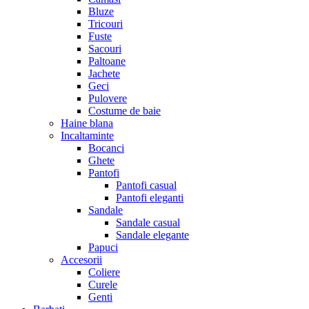
Bluze
Tricouri
Fuste
Sacouri
Paltoane
Jachete
Geci
Pulovere
Costume de baie
Haine blana
Incaltaminte
Bocanci
Ghete
Pantofi
Pantofi casual
Pantofi eleganti
Sandale
Sandale casual
Sandale elegante
Papuci
Accesorii
Coliere
Curele
Genti