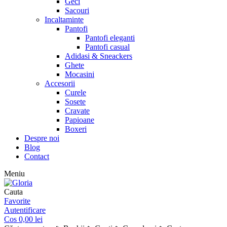
Geci
Sacouri
Incaltaminte
Pantofi
Pantofi eleganti
Pantofi casual
Adidasi & Sneackers
Ghete
Mocasini
Accesorii
Curele
Sosete
Cravate
Papioane
Boxeri
Despre noi
Blog
Contact
Meniu
Cauta
Favorite
Autentificare
Cos
0,00
lei