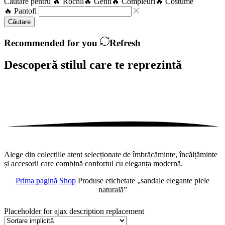
Căutare pentru
🔥 Rochii
🔥 Genti
🔥 Compleuri
🔥 Costume
🔥 Pantofi
Căutare
Recommended for you
Refresh
Descoperă stilul care te
reprezintă
Alege din colecțiile atent selecționate de îmbrăcăminte, încălțăminte
și accesorii care combină confortul cu eleganța modernă.
Prima pagină
Shop
Produse etichetate „sandale elegante piele
naturală”
Placeholder for ajax description replacement