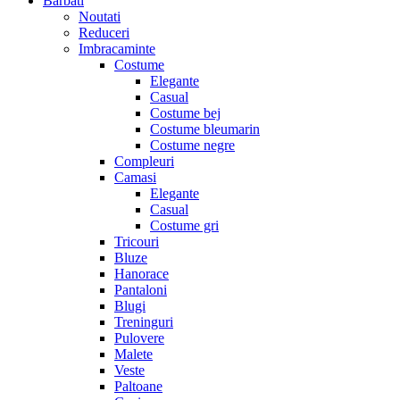
Barbati
Noutati
Reduceri
Imbracaminte
Costume
Elegante
Casual
Costume bej
Costume bleumarin
Costume negre
Compleuri
Camasi
Elegante
Casual
Costume gri
Tricouri
Bluze
Hanorace
Pantaloni
Blugi
Treninguri
Pulovere
Malete
Veste
Paltoane