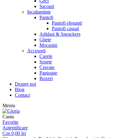
Geci
Sacouri
Incaltaminte
Pantofi
Pantofi eleganti
Pantofi casual
Adidasi & Sneackers
Ghete
Mocasini
Accesorii
Curele
Sosete
Cravate
Papioane
Boxeri
Despre noi
Blog
Contact
Meniu
Cauta
Favorite
Autentificare
Cos
0,00
lei