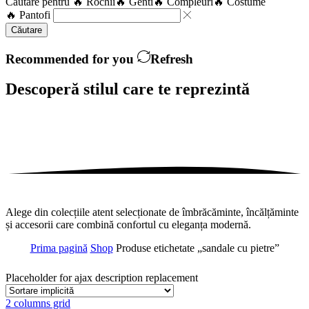
Căutare pentru
🔥 Rochii
🔥 Genti
🔥 Compleuri
🔥 Costume
🔥 Pantofi
Căutare
Recommended for you
Refresh
Descoperă stilul care te
reprezintă
Alege din colecțiile atent selecționate de îmbrăcăminte, încălțăminte
și accesorii care combină confortul cu eleganța modernă.
Prima pagină
Shop
Produse etichetate „sandale cu pietre”
Placeholder for ajax description replacement
2 columns grid