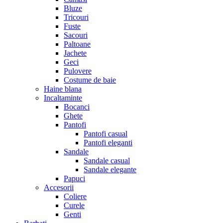
Bluze
Tricouri
Fuste
Sacouri
Paltoane
Jachete
Geci
Pulovere
Costume de baie
Haine blana
Incaltaminte
Bocanci
Ghete
Pantofi
Pantofi casual
Pantofi eleganti
Sandale
Sandale casual
Sandale elegante
Papuci
Accesorii
Coliere
Curele
Genti