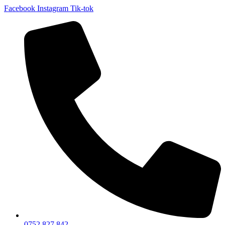
Facebook
Instagram
Tik-tok
0752 827 842