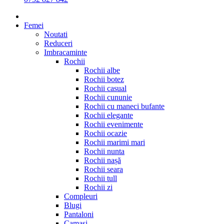
Femei
Noutati
Reduceri
Imbracaminte
Rochii
Rochii albe
Rochii botez
Rochii casual
Rochii cununie
Rochii cu maneci bufante
Rochii elegante
Rochii evenimente
Rochii ocazie
Rochii marimi mari
Rochii nunta
Rochii nașă
Rochii seara
Rochii tull
Rochii zi
Compleuri
Blugi
Pantaloni
Camasi