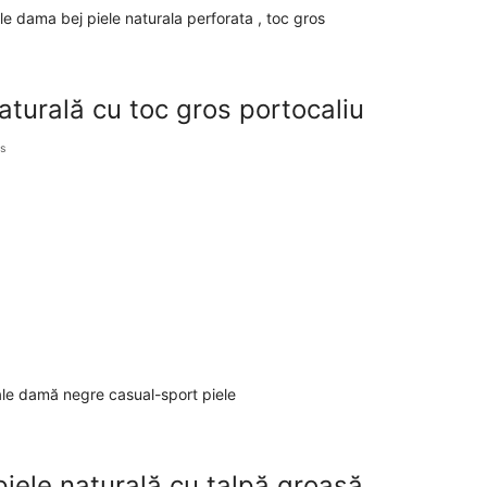
aturală cu toc gros portocaliu
s
iele naturală cu talpă groasă