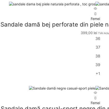
Femei
Sandale damă bej perforate din piele n
399,00
lei
TVA inclu
36
37
38
39
+1
Femei
Sandale damă casual-sport negre din p