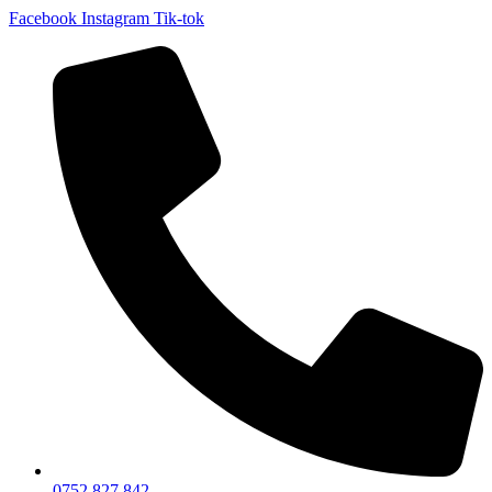
Facebook
Instagram
Tik-tok
0752 827 842