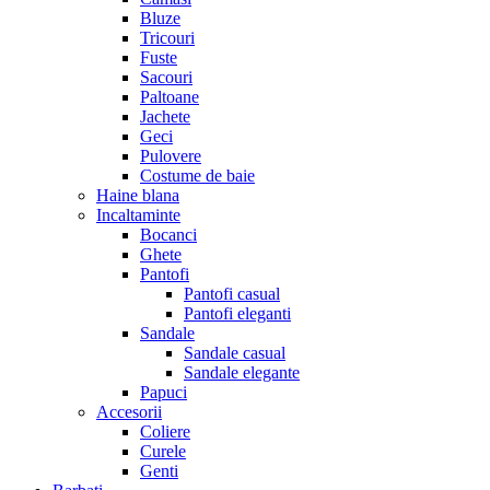
Bluze
Tricouri
Fuste
Sacouri
Paltoane
Jachete
Geci
Pulovere
Costume de baie
Haine blana
Incaltaminte
Bocanci
Ghete
Pantofi
Pantofi casual
Pantofi eleganti
Sandale
Sandale casual
Sandale elegante
Papuci
Accesorii
Coliere
Curele
Genti