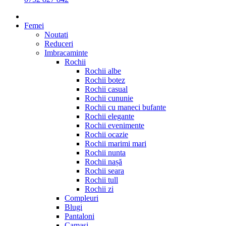
Femei
Noutati
Reduceri
Imbracaminte
Rochii
Rochii albe
Rochii botez
Rochii casual
Rochii cununie
Rochii cu maneci bufante
Rochii elegante
Rochii evenimente
Rochii ocazie
Rochii marimi mari
Rochii nunta
Rochii nașă
Rochii seara
Rochii tull
Rochii zi
Compleuri
Blugi
Pantaloni
Camasi