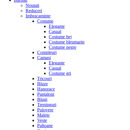
Barbati
Noutati
Reduceri
Imbracaminte
Costume
Elegante
Casual
Costume bej
Costume bleumarin
Costume negre
Compleuri
Camasi
Elegante
Casual
Costume gri
Tricouri
Bluze
Hanorace
Pantaloni
Blugi
Treninguri
Pulovere
Malete
Veste
Paltoane