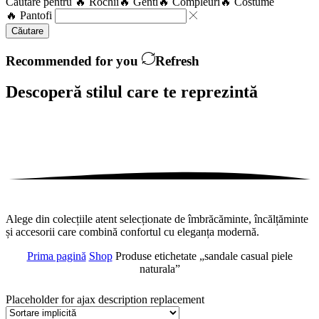
Căutare pentru
🔥 Rochii
🔥 Genti
🔥 Compleuri
🔥 Costume
🔥 Pantofi
Căutare
Recommended for you
Refresh
Descoperă stilul care te
reprezintă
Alege din colecțiile atent selecționate de îmbrăcăminte, încălțăminte
și accesorii care combină confortul cu eleganța modernă.
Prima pagină
Shop
Produse etichetate „sandale casual piele
naturala”
Placeholder for ajax description replacement