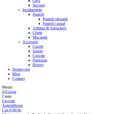
Geci
Sacouri
Incaltaminte
Pantofi
Pantofi eleganti
Pantofi casual
Adidasi & Sneackers
Ghete
Mocasini
Accesorii
Curele
Sosete
Cravate
Papioane
Boxeri
Despre noi
Blog
Contact
Meniu
Cauta
Favorite
Autentificare
Cos
0,00
lei