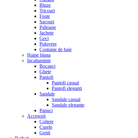
Bluze
Tricouri
Fuste
Sacouri
Paltoane
Jachete
Geci
Pulovere
Costume de baie
Haine blana
Incaltaminte
Bocanci
Ghete
Pantofi
Pantofi casual
Pantofi eleganti
Sandale
Sandale casual
Sandale elegante
Papuci
Accesorii
Coliere
Curele
Genti