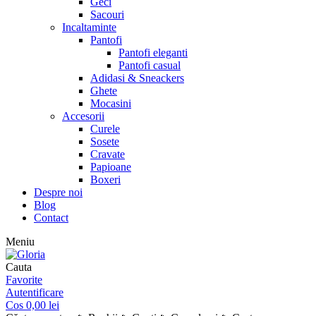
Geci
Sacouri
Incaltaminte
Pantofi
Pantofi eleganti
Pantofi casual
Adidasi & Sneackers
Ghete
Mocasini
Accesorii
Curele
Sosete
Cravate
Papioane
Boxeri
Despre noi
Blog
Contact
Meniu
Cauta
Favorite
Autentificare
Cos
0,00
lei