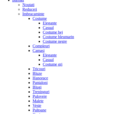
Barbati
Noutati
Reduceri
Imbracaminte
Costume
Elegante
Casual
Costume bej
Costume bleumarin
Costume negre
Compleuri
Camasi
Elegante
Casual
Costume gri
Tricouri
Bluze
Hanorace
Pantaloni
Blugi
Treninguri
Pulovere
Malete
Veste
Paltoane