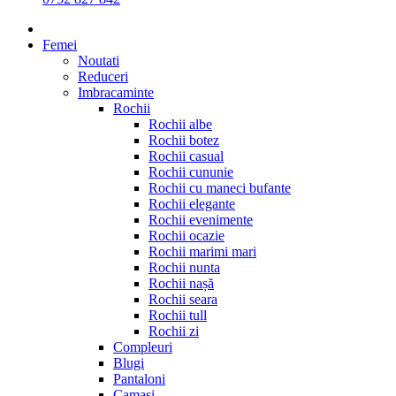
Femei
Noutati
Reduceri
Imbracaminte
Rochii
Rochii albe
Rochii botez
Rochii casual
Rochii cununie
Rochii cu maneci bufante
Rochii elegante
Rochii evenimente
Rochii ocazie
Rochii marimi mari
Rochii nunta
Rochii nașă
Rochii seara
Rochii tull
Rochii zi
Compleuri
Blugi
Pantaloni
Camasi