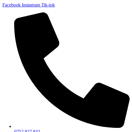
Facebook
Instagram
Tik-tok
0752 827 842