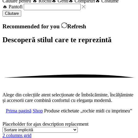
Căutare pentru
🔥 Rochii
🔥 Genti
🔥 Compleuri
🔥 Costume
🔥 Pantofi
Căutare
Recommended for you
Refresh
Descoperă stilul care te
reprezintă
Alege din colecțiile atent selecționate de îmbrăcăminte, încălțăminte
și accesorii care combină confortul cu eleganța modernă.
Prima pagină
Shop
Produse etichetate „rochie midi cu imprimeu”
Placeholder for ajax description replacement
2 columns grid