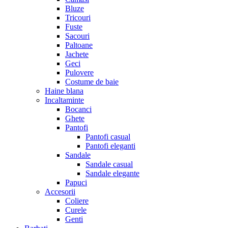
Bluze
Tricouri
Fuste
Sacouri
Paltoane
Jachete
Geci
Pulovere
Costume de baie
Haine blana
Incaltaminte
Bocanci
Ghete
Pantofi
Pantofi casual
Pantofi eleganti
Sandale
Sandale casual
Sandale elegante
Papuci
Accesorii
Coliere
Curele
Genti