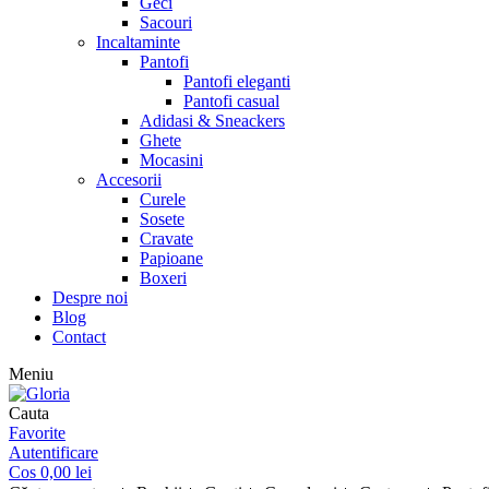
Geci
Sacouri
Incaltaminte
Pantofi
Pantofi eleganti
Pantofi casual
Adidasi & Sneackers
Ghete
Mocasini
Accesorii
Curele
Sosete
Cravate
Papioane
Boxeri
Despre noi
Blog
Contact
Meniu
Cauta
Favorite
Autentificare
Cos
0,00
lei