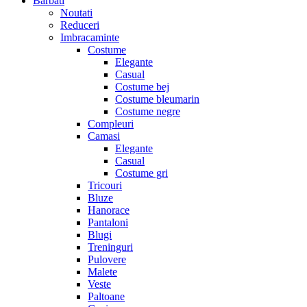
Barbati
Noutati
Reduceri
Imbracaminte
Costume
Elegante
Casual
Costume bej
Costume bleumarin
Costume negre
Compleuri
Camasi
Elegante
Casual
Costume gri
Tricouri
Bluze
Hanorace
Pantaloni
Blugi
Treninguri
Pulovere
Malete
Veste
Paltoane