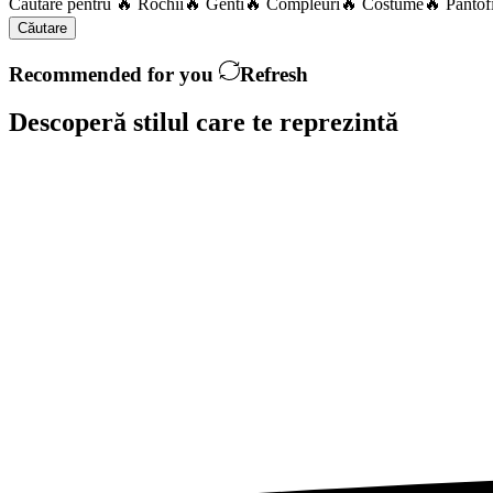
Căutare pentru
🔥 Rochii
🔥 Genti
🔥 Compleuri
🔥 Costume
🔥 Pantof
Căutare
Recommended for you
Refresh
Descoperă stilul care te
reprezintă