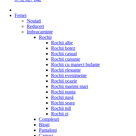
Femei
Noutati
Reduceri
Imbracaminte
Rochii
Rochii albe
Rochii botez
Rochii casual
Rochii cununie
Rochii cu maneci bufante
Rochii elegante
Rochii evenimente
Rochii ocazie
Rochii marimi mari
Rochii nunta
Rochii nașă
Rochii seara
Rochii tull
Rochii zi
Compleuri
Blugi
Pantaloni
Camasi