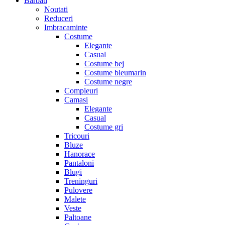
Barbati
Noutati
Reduceri
Imbracaminte
Costume
Elegante
Casual
Costume bej
Costume bleumarin
Costume negre
Compleuri
Camasi
Elegante
Casual
Costume gri
Tricouri
Bluze
Hanorace
Pantaloni
Blugi
Treninguri
Pulovere
Malete
Veste
Paltoane