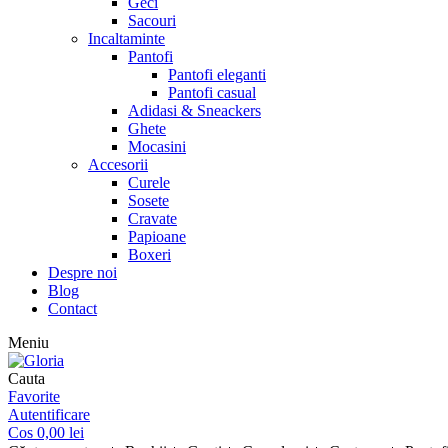
Geci
Sacouri
Incaltaminte
Pantofi
Pantofi eleganti
Pantofi casual
Adidasi & Sneackers
Ghete
Mocasini
Accesorii
Curele
Sosete
Cravate
Papioane
Boxeri
Despre noi
Blog
Contact
Meniu
Cauta
Favorite
Autentificare
Cos
0,00
lei