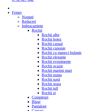
Femei
Noutati
Reduceri
Imbracaminte
Rochii
Rochii albe
Rochii botez
Rochii casual
Rochii cununie
Rochii cu maneci bufante
Rochii elegante
Rochii evenimente
Rochii ocazie
Rochii marimi mari
Rochii nunta
Rochii nașă
Rochii seara
Rochii tull
Rochii zi
Compleuri
Blugi
Pantaloni
Camasi