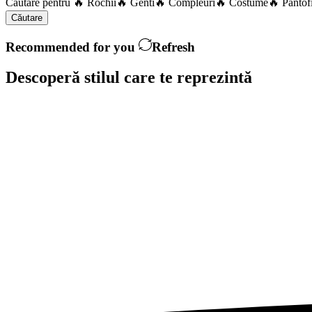
Căutare pentru
🔥 Rochii
🔥 Genti
🔥 Compleuri
🔥 Costume
🔥 Pantof
Căutare
Recommended for you
Refresh
Descoperă stilul care te
reprezintă