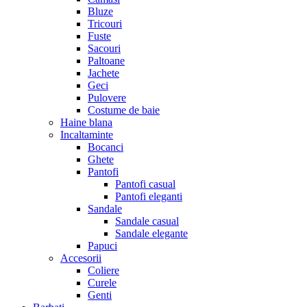
Bluze
Tricouri
Fuste
Sacouri
Paltoane
Jachete
Geci
Pulovere
Costume de baie
Haine blana
Incaltaminte
Bocanci
Ghete
Pantofi
Pantofi casual
Pantofi eleganti
Sandale
Sandale casual
Sandale elegante
Papuci
Accesorii
Coliere
Curele
Genti