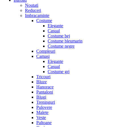
Barbati
Noutati
Reduceri
Imbracaminte
Costume
Elegante
Casual
Costume bej
Costume bleumarin
Costume negre
Compleuri
Camasi
Elegante
Casual
Costume gri
Tricouri
Bluze
Hanorace
Pantaloni
Blugi
Treninguri
Pulovere
Malete
Veste
Paltoane