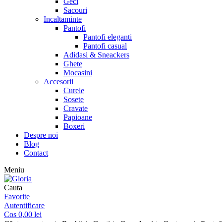
Geci
Sacouri
Incaltaminte
Pantofi
Pantofi eleganti
Pantofi casual
Adidasi & Sneackers
Ghete
Mocasini
Accesorii
Curele
Sosete
Cravate
Papioane
Boxeri
Despre noi
Blog
Contact
Meniu
Cauta
Favorite
Autentificare
Cos
0,00
lei