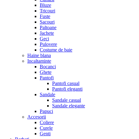
Bluze
Tricouri
Fuste
Sacouri
Paltoane
Jachete
Geci
Pulovere
Costume de baie
Haine blana
Incaltaminte
Bocanci
Ghete
Pantofi
Pantofi casual
Pantofi eleganti
Sandale
Sandale casual
Sandale elegante
Papuci
Accesorii
Coliere
Curele
Genti