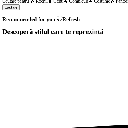
Căutare pentru
🔥 Rochii
🔥 Genti
🔥 Compleuri
🔥 Costume
🔥 Pantof
Căutare
Recommended for you
Refresh
Descoperă stilul care te
reprezintă