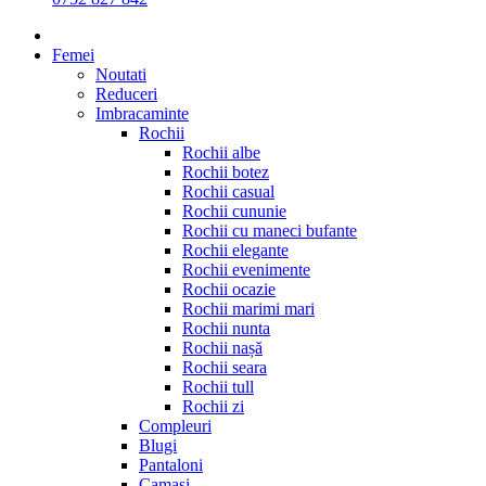
Femei
Noutati
Reduceri
Imbracaminte
Rochii
Rochii albe
Rochii botez
Rochii casual
Rochii cununie
Rochii cu maneci bufante
Rochii elegante
Rochii evenimente
Rochii ocazie
Rochii marimi mari
Rochii nunta
Rochii nașă
Rochii seara
Rochii tull
Rochii zi
Compleuri
Blugi
Pantaloni
Camasi