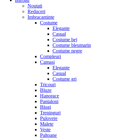
Barbati
Noutati
Reduceri
Imbracaminte
Costume
Elegante
Casual
Costume bej
Costume bleumarin
Costume negre
Compleuri
Camasi
Elegante
Casual
Costume gri
Tricouri
Bluze
Hanorace
Pantaloni
Blugi
Treninguri
Pulovere
Malete
Veste
Paltoane