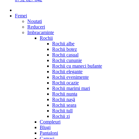
Femei
Noutati
Reduceri
Imbracaminte
Rochii
Rochii albe
Rochii botez
Rochii casual
Rochii cununie
Rochii cu maneci bufante
Rochii elegante
Rochii evenimente
Rochii ocazie
Rochii marimi mari
Rochii nunta
Rochii nașă
Rochii seara
Rochii tull
Rochii zi
Compleuri
Blugi
Pantaloni
Camasi