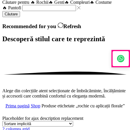
Căutare pentru
🔥 Rochii
🔥 Genti
🔥 Compleuri
🔥 Costume
🔥 Pantofi
Căutare
Recommended for you
Refresh
Descoperă stilul care te
reprezintă
Alege din colecțiile atent selecționate de îmbrăcăminte, încălțăminte
și accesorii care combină confortul cu eleganța modernă.
Prima pagină
Shop
Produse etichetate „rochie cu aplicații florale”
Placeholder for ajax description replacement
2 columns grid