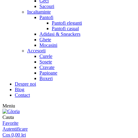
Geci
Sacouri
Incaltaminte
Pantofi
Pantofi eleganti
Pantofi casual
Adidasi & Sneackers
Ghete
Mocasini
Accesorii
Curele
Sosete
Cravate
Papioane
Boxeri
Despre noi
Blog
Contact
Meniu
Cauta
Favorite
Autentificare
Cos
0,00
lei