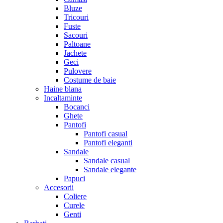
Bluze
Tricouri
Fuste
Sacouri
Paltoane
Jachete
Geci
Pulovere
Costume de baie
Haine blana
Incaltaminte
Bocanci
Ghete
Pantofi
Pantofi casual
Pantofi eleganti
Sandale
Sandale casual
Sandale elegante
Papuci
Accesorii
Coliere
Curele
Genti