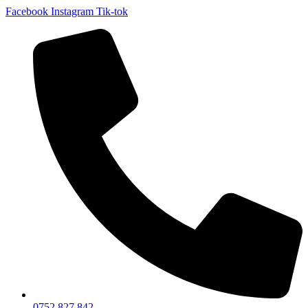
Facebook
Instagram
Tik-tok
0752 827 842