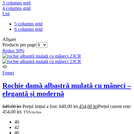
3 columns grid
4 columns grid
List
5 columns grid
6 columns grid
Afişare
Products per page
Redus 30%
Femei
Rochie damă albastră mulată cu mâneci –
elegantă și modernă
649,00
lei
Prețul inițial a fost: 649,00 lei.
454,00
lei
Prețul curent este:
454,00 lei.
TVA inclus
40
42
46