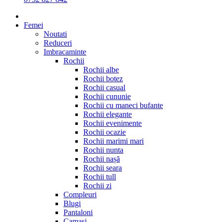
Femei
Noutati
Reduceri
Imbracaminte
Rochii
Rochii albe
Rochii botez
Rochii casual
Rochii cununie
Rochii cu maneci bufante
Rochii elegante
Rochii evenimente
Rochii ocazie
Rochii marimi mari
Rochii nunta
Rochii nașă
Rochii seara
Rochii tull
Rochii zi
Compleuri
Blugi
Pantaloni
Camasi