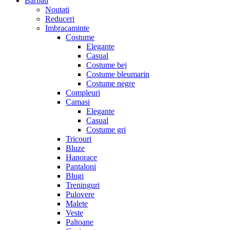
Barbati
Noutati
Reduceri
Imbracaminte
Costume
Elegante
Casual
Costume bej
Costume bleumarin
Costume negre
Compleuri
Camasi
Elegante
Casual
Costume gri
Tricouri
Bluze
Hanorace
Pantaloni
Blugi
Treninguri
Pulovere
Malete
Veste
Paltoane