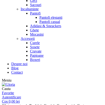
Geci
Sacouri
Incaltaminte
Pantofi
Pantofi eleganti
Pantofi casual
Adidasi & Sneackers
Ghete
Mocasini
Accesorii
Curele
Sosete
Cravate
Papioane
Boxeri
Despre noi
Blog
Contact
Meniu
Cauta
Favorite
Autentificare
Cos
0,00
lei