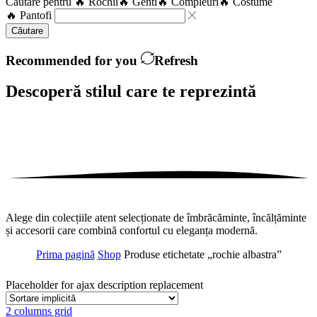
Căutare pentru
🔥 Rochii
🔥 Genti
🔥 Compleuri
🔥 Costume
🔥 Pantofi
Căutare
Recommended for you
Refresh
Descoperă stilul care te
reprezintă
Alege din colecțiile atent selecționate de îmbrăcăminte, încălțăminte
și accesorii care combină confortul cu eleganța modernă.
Prima pagină
Shop
Produse etichetate „rochie albastra”
Placeholder for ajax description replacement
2 columns grid