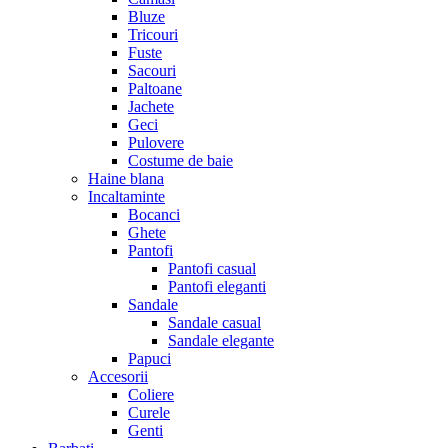
Bluze
Tricouri
Fuste
Sacouri
Paltoane
Jachete
Geci
Pulovere
Costume de baie
Haine blana
Incaltaminte
Bocanci
Ghete
Pantofi
Pantofi casual
Pantofi eleganti
Sandale
Sandale casual
Sandale elegante
Papuci
Accesorii
Coliere
Curele
Genti