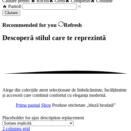
Căutare pentru
🔥 Rochii
🔥 Genti
🔥 Compleuri
🔥 Costume
🔥 Pantofi
Căutare
Recommended for you
Refresh
Descoperă stilul care te
reprezintă
Alege din colecțiile atent selecționate de îmbrăcăminte, încălțăminte
și accesorii care combină confortul cu eleganța modernă.
Prima pagină
Shop
Produse etichetate „bluză brodată”
Placeholder for ajax description replacement
2 columns grid