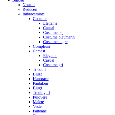
Barbati
Noutati
Reduceri
Imbracaminte
Costume
Elegante
Casual
Costume bej
Costume bleumarin
Costume negre
Compleuri
Camasi
Elegante
Casual
Costume gri
Tricouri
Bluze
Hanorace
Pantaloni
Blugi
Treninguri
Pulovere
Malete
Veste
Paltoane