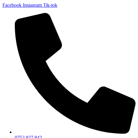
Facebook
Instagram
Tik-tok
0752 827 842