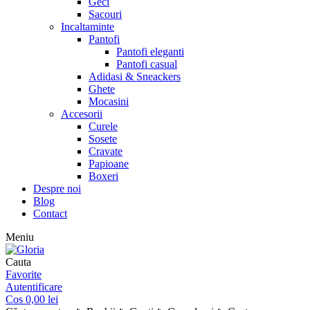
Geci
Sacouri
Incaltaminte
Pantofi
Pantofi eleganti
Pantofi casual
Adidasi & Sneackers
Ghete
Mocasini
Accesorii
Curele
Sosete
Cravate
Papioane
Boxeri
Despre noi
Blog
Contact
Meniu
Cauta
Favorite
Autentificare
Cos
0,00
lei