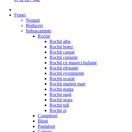
Femei
Noutati
Reduceri
Imbracaminte
Rochii
Rochii albe
Rochii botez
Rochii casual
Rochii cununie
Rochii cu maneci bufante
Rochii elegante
Rochii evenimente
Rochii ocazie
Rochii marimi mari
Rochii nunta
Rochii nașă
Rochii seara
Rochii tull
Rochii zi
Compleuri
Blugi
Pantaloni
Camasi