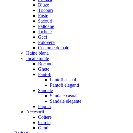
Bluze
Tricouri
Fuste
Sacouri
Paltoane
Jachete
Geci
Pulovere
Costume de baie
Haine blana
Incaltaminte
Bocanci
Ghete
Pantofi
Pantofi casual
Pantofi eleganti
Sandale
Sandale casual
Sandale elegante
Papuci
Accesorii
Coliere
Curele
Genti