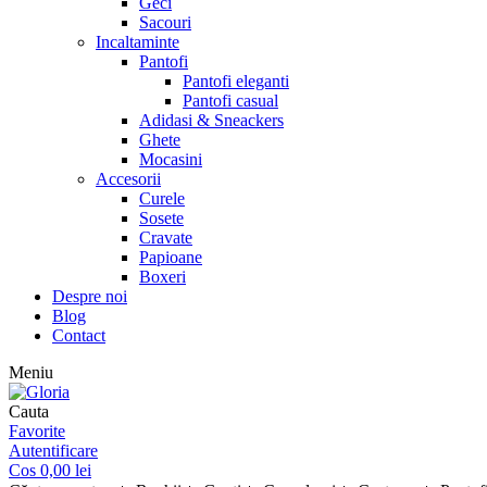
Geci
Sacouri
Incaltaminte
Pantofi
Pantofi eleganti
Pantofi casual
Adidasi & Sneackers
Ghete
Mocasini
Accesorii
Curele
Sosete
Cravate
Papioane
Boxeri
Despre noi
Blog
Contact
Meniu
Cauta
Favorite
Autentificare
Cos
0,00
lei