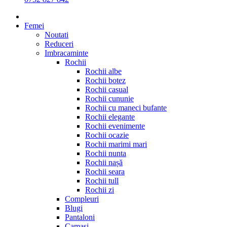
Femei
Noutati
Reduceri
Imbracaminte
Rochii
Rochii albe
Rochii botez
Rochii casual
Rochii cununie
Rochii cu maneci bufante
Rochii elegante
Rochii evenimente
Rochii ocazie
Rochii marimi mari
Rochii nunta
Rochii nașă
Rochii seara
Rochii tull
Rochii zi
Compleuri
Blugi
Pantaloni
Camasi