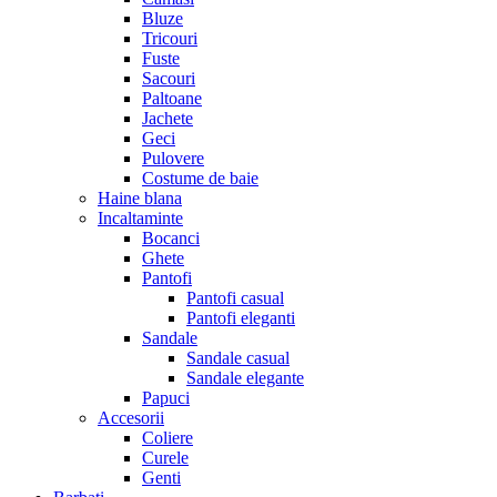
Bluze
Tricouri
Fuste
Sacouri
Paltoane
Jachete
Geci
Pulovere
Costume de baie
Haine blana
Incaltaminte
Bocanci
Ghete
Pantofi
Pantofi casual
Pantofi eleganti
Sandale
Sandale casual
Sandale elegante
Papuci
Accesorii
Coliere
Curele
Genti