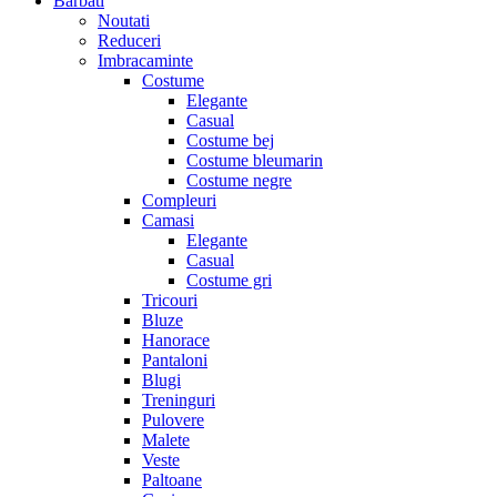
Barbati
Noutati
Reduceri
Imbracaminte
Costume
Elegante
Casual
Costume bej
Costume bleumarin
Costume negre
Compleuri
Camasi
Elegante
Casual
Costume gri
Tricouri
Bluze
Hanorace
Pantaloni
Blugi
Treninguri
Pulovere
Malete
Veste
Paltoane