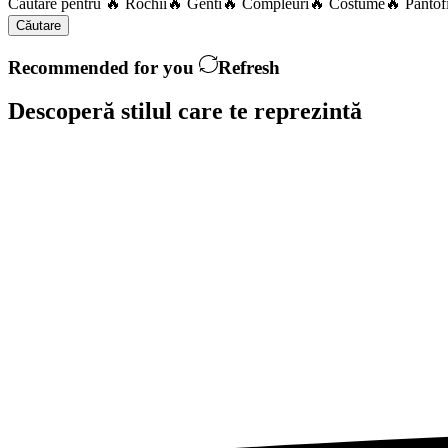
Căutare pentru
🔥 Rochii
🔥 Genti
🔥 Compleuri
🔥 Costume
🔥 Pantof
Căutare
Recommended for you
Refresh
Descoperă stilul care te
reprezintă