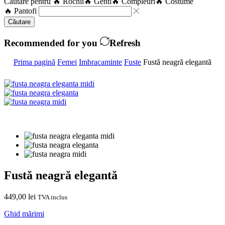
Căutare pentru
🔥 Rochii
🔥 Genti
🔥 Compleuri
🔥 Costume
🔥 Pantofi
Căutare
Recommended for you
Refresh
Prima pagină
Femei
Imbracaminte
Fuste
Fustă neagră elegantă
Fustă neagră elegantă
449,00
lei
TVA inclus
Ghid mărimi