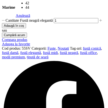
42
Marime
44
Anulează
Cantitate Fustă neagră elegantă
Adaugă în coș
sau
Cumpără acum
Compara produs
Adauga la favorite
Cod produs:
55SV
Categorii:
Fuste
,
Noutati
Tag-uri:
fustă conică
,
fustă damă
,
fustă elegantă
,
fustă midi
,
fustă neagră
,
fustă office
,
modă premium
,
ținută de seară