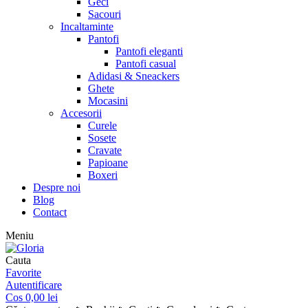
Geci
Sacouri
Incaltaminte
Pantofi
Pantofi eleganti
Pantofi casual
Adidasi & Sneackers
Ghete
Mocasini
Accesorii
Curele
Sosete
Cravate
Papioane
Boxeri
Despre noi
Blog
Contact
Meniu
Cauta
Favorite
Autentificare
Cos
0,00
lei