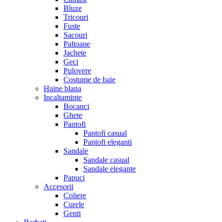
Bluze
Tricouri
Fuste
Sacouri
Paltoane
Jachete
Geci
Pulovere
Costume de baie
Haine blana
Incaltaminte
Bocanci
Ghete
Pantofi
Pantofi casual
Pantofi eleganti
Sandale
Sandale casual
Sandale elegante
Papuci
Accesorii
Coliere
Curele
Genti