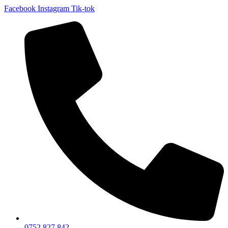
Facebook
Instagram
Tik-tok
0752 827 842