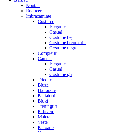
Barbati
Noutati
Reduceri
Imbracaminte
Costume
Elegante
Casual
Costume bej
Costume bleumarin
Costume negre
Compleuri
Camasi
Elegante
Casual
Costume gri
Tricouri
Bluze
Hanorace
Pantaloni
Blugi
Treninguri
Pulovere
Malete
Veste
Paltoane