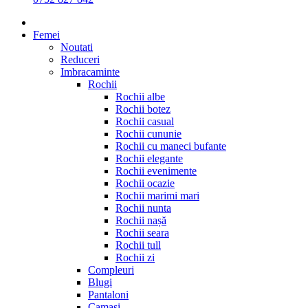
Femei
Noutati
Reduceri
Imbracaminte
Rochii
Rochii albe
Rochii botez
Rochii casual
Rochii cununie
Rochii cu maneci bufante
Rochii elegante
Rochii evenimente
Rochii ocazie
Rochii marimi mari
Rochii nunta
Rochii nașă
Rochii seara
Rochii tull
Rochii zi
Compleuri
Blugi
Pantaloni
Camasi