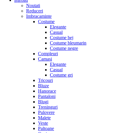
Barbati
Noutati
Reduceri
Imbracaminte
Costume
Elegante
Casual
Costume bej
Costume bleumarin
Costume negre
Compleuri
Camasi
Elegante
Casual
Costume gri
Tricouri
Bluze
Hanorace
Pantaloni
Blugi
Treninguri
Pulovere
Malete
Veste
Paltoane