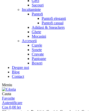
Geci
Sacouri
Incaltaminte
Pantofi
Pantofi eleganti
Pantofi casual
Adidasi & Sneackers
Ghete
Mocasini
Accesorii
Curele
Sosete
Cravate
Papioane
Boxeri
Despre noi
Blog
Contact
Meniu
Cauta
Favorite
Autentificare
Cos
0,00
lei