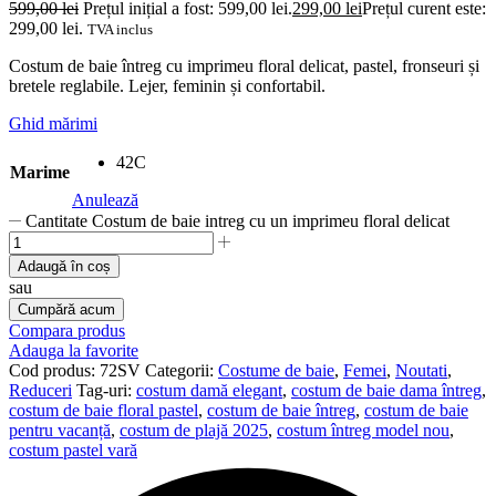
599,00
lei
Prețul inițial a fost: 599,00 lei.
299,00
lei
Prețul curent este:
299,00 lei.
TVA inclus
Costum de baie întreg cu imprimeu floral delicat, pastel, fronseuri și
bretele reglabile. Lejer, feminin și confortabil.
Ghid mărimi
42C
Marime
Anulează
Cantitate Costum de baie intreg cu un imprimeu floral delicat
Adaugă în coș
sau
Cumpără acum
Compara produs
Adauga la favorite
Cod produs:
72SV
Categorii:
Costume de baie
,
Femei
,
Noutati
,
Reduceri
Tag-uri:
costum damă elegant
,
costum de baie dama întreg
,
costum de baie floral pastel
,
costum de baie întreg
,
costum de baie
pentru vacanță
,
costum de plajă 2025
,
costum întreg model nou
,
costum pastel vară