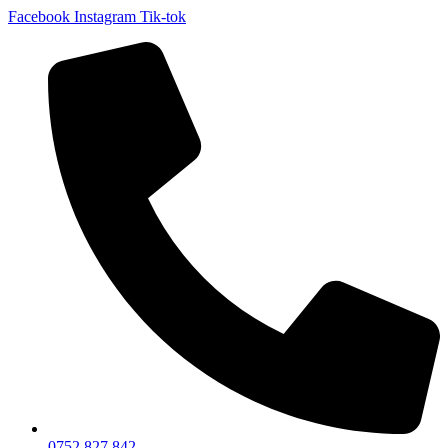
Facebook
Instagram
Tik-tok
0752 827 842