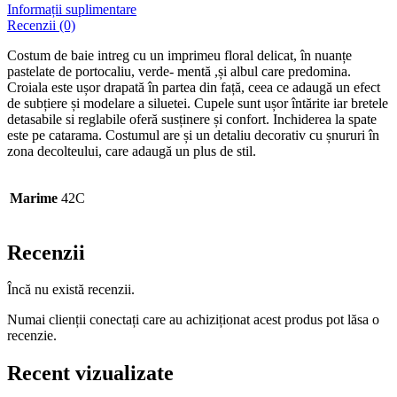
Informații suplimentare
Recenzii (0)
Costum de baie intreg cu un imprimeu floral delicat, în nuanțe
pastelate de portocaliu, verde- mentă ,și albul care predomina.
Croiala este ușor drapată în partea din față, ceea ce adaugă un efect
de subțiere și modelare a siluetei. Cupele sunt ușor întărite iar bretele
detasabile si reglabile oferă susținere și confort. Inchiderea la spate
este pe catarama. Costumul are și un detaliu decorativ cu șnururi în
zona decolteului, care adaugă un plus de stil.
Marime
42C
Recenzii
Încă nu există recenzii.
Numai clienții conectați care au achiziționat acest produs pot lăsa o
recenzie.
Recent vizualizate