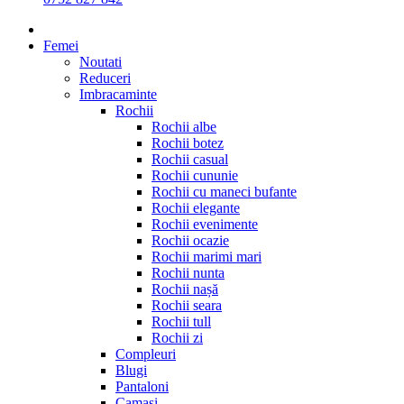
Femei
Noutati
Reduceri
Imbracaminte
Rochii
Rochii albe
Rochii botez
Rochii casual
Rochii cununie
Rochii cu maneci bufante
Rochii elegante
Rochii evenimente
Rochii ocazie
Rochii marimi mari
Rochii nunta
Rochii nașă
Rochii seara
Rochii tull
Rochii zi
Compleuri
Blugi
Pantaloni
Camasi