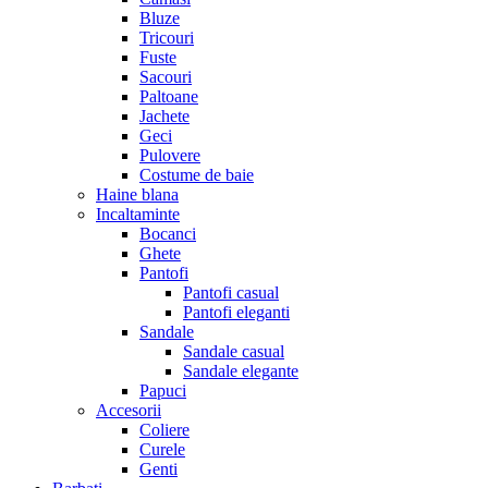
Bluze
Tricouri
Fuste
Sacouri
Paltoane
Jachete
Geci
Pulovere
Costume de baie
Haine blana
Incaltaminte
Bocanci
Ghete
Pantofi
Pantofi casual
Pantofi eleganti
Sandale
Sandale casual
Sandale elegante
Papuci
Accesorii
Coliere
Curele
Genti